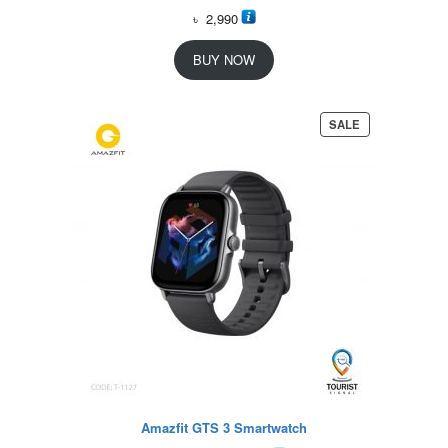
৳
2,990
BUY NOW
P
SALE
R
O
D
U
C
T
O
N
S
A
L
E
Amazfit GTS 3 Smartwatch