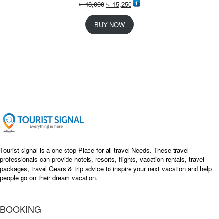
O
C
৳
18,000
৳
15,250
r
u
i
r
BUY NOW
g
r
i
e
n
n
a
t
l
p
p
r
r
i
i
c
c
e
e
i
w
s
a
:
s
৳
Tourist signal is a one-stop Place for all travel Needs. These travel
:
professionals can provide hotels, resorts, flights, vacation rentals, travel
৳
packages, travel Gears & trip advice to inspire your next vacation and help
1
people go on their dream vacation.
5
1
,
8
2
BOOKING
,
5
0
0