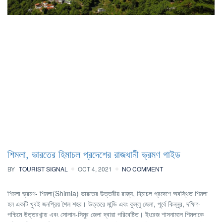
শিমলা, ভারতের হিমাচল প্রদেশের রাজধানী ভ্রমণ গাইড
BY
TOURIST SIGNAL
OCT 4, 2021
NO COMMENT
শিমলা ভ্রমণ- শিমলা(Shimla) ভারতের উত্তরীয় রাজ্য, হিমাচল প্রদেশে অবস্থিত শিমলা
হল একটি খুবই জনপ্রিয় শৈল শহর। উত্তরে মান্ডি এবং কুল্লু জেলা, পূর্বে কিন্নুর, দক্ষিণ-
পশ্চিমে উত্তরখান্ড এবং সোলান-সিমুর জেলা দ্বারা পরিবেষ্টিত। ইংরেজ শাসনামলে শিমলাকে