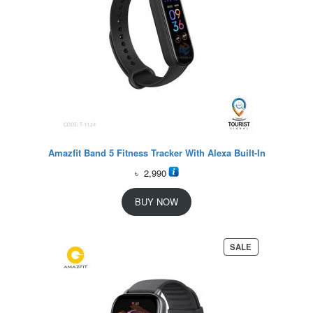
Amazfit Band 5 Fitness Tracker With Alexa Built-In
৳
2,990
BUY NOW
P
SALE
R
O
D
U
C