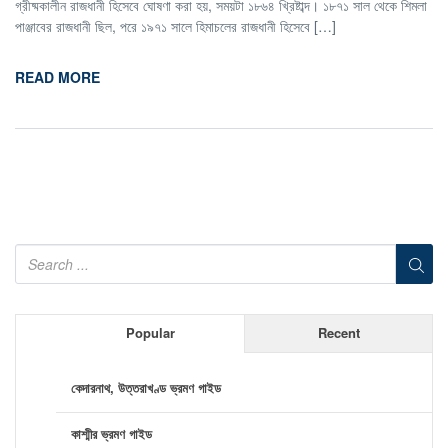
গ্রীষ্মকালীন রাজধানী হিসেবে ঘোষণা করা হয়, সময়টা ১৮৬৪ খ্রিষ্টাব্দ। ১৮৭১ সাল থেকে শিমলা
পাঞ্জাবের রাজধানী ছিল, পরে ১৯৭১ সালে হিমাচলের রাজধানী হিসেবে […]
READ MORE
Popular
Recent
কেদারনাথ, উত্তরাখণ্ড ভ্রমণ গাইড
কাশ্মীর ভ্রমণ গাইড