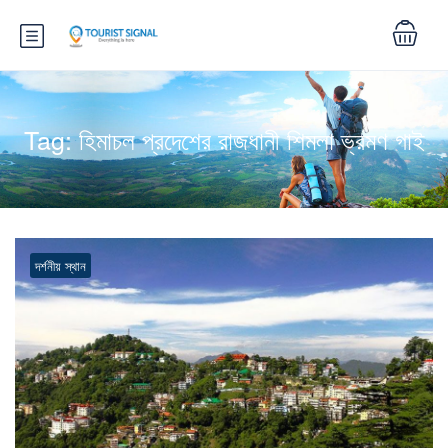
Tag:
হিমাচল প্রদেশের রাজধানী শিমলা ভ্রমণ গাই
দর্শনীয় স্থান