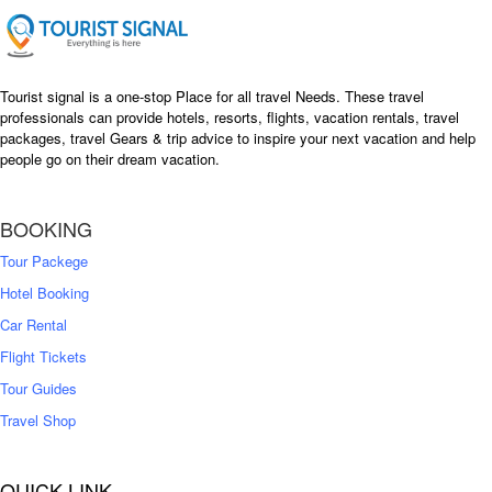
e
i
w
s
a
:
s
৳
Tourist signal is a one-stop Place for all travel Needs. These travel
:
professionals can provide hotels, resorts, flights, vacation rentals, travel
৳
packages, travel Gears & trip advice to inspire your next vacation and help
1
people go on their dream vacation.
5
1
,
8
2
BOOKING
,
5
0
0
Tour Packege
0
0
Hotel Booking
Car Rental
Flight Tickets
Tour Guides
Travel Shop
QUICK LINK