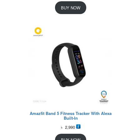
BUY NOW
Amazfit Band 5 Fitness Tracker With Alexa
Built-In
৳
2,990
BUY NOW