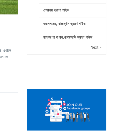
মেঘালয় ভ্রমণ গাইড
জয়সলমের, রাজস্থান ভ্রমণ গাইড
রামগড় চা বাগান,খাগড়াছড়ি ভ্রমণ গাইড
Next »
র। এখানে
মবঙ্গের