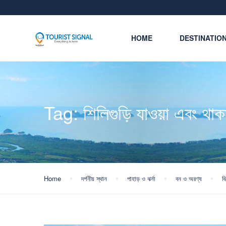
HOME
DESTINATIO
Tag:
শিলিগুড়ি যাওয়া এবং থা
Home
দর্শনীয় স্থান
পাহাড় ও ঝর্না
বন ও অরণ্য
ব