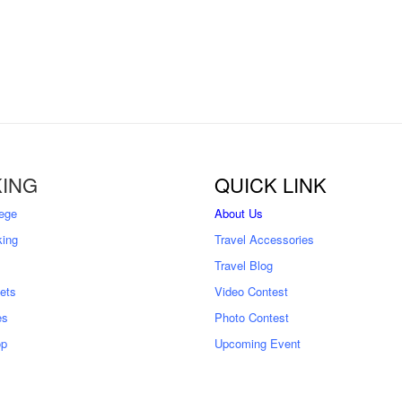
ING
QUICK LINK
ege
About Us
king
Travel Accessories
Travel Blog
kets
Video Contest
es
Photo Contest
op
Upcoming Event