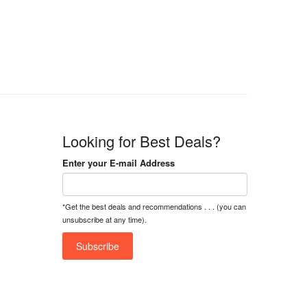
n
n
a
t
l
p
p
r
r
i
i
c
c
e
e
i
w
s
a
:
Looking for Best Deals?
s
৳
:
Enter your E-mail Address
৳
1
5
1
,
*Get the best deals and recommendations . . . (you can
8
2
unsubscribe at any time).
,
5
0
0
0
0