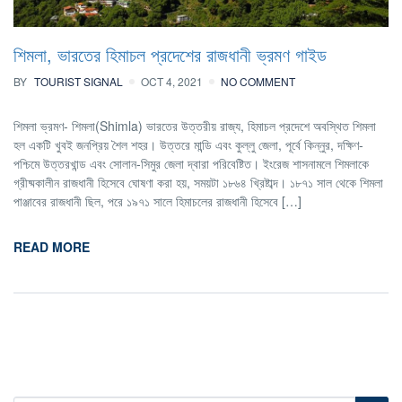
শিমলা, ভারতের হিমাচল প্রদেশের রাজধানী ভ্রমণ গাইড
BY
TOURIST SIGNAL
OCT 4, 2021
NO COMMENT
শিমলা ভ্রমণ- শিমলা(Shimla) ভারতের উত্তরীয় রাজ্য, হিমাচল প্রদেশে অবস্থিত শিমলা
হল একটি খুবই জনপ্রিয় শৈল শহর। উত্তরে মান্ডি এবং কুল্লু জেলা, পূর্বে কিন্নুর, দক্ষিণ-
পশ্চিমে উত্তরখান্ড এবং সোলান-সিমুর জেলা দ্বারা পরিবেষ্টিত। ইংরেজ শাসনামলে শিমলাকে
গ্রীষ্মকালীন রাজধানী হিসেবে ঘোষণা করা হয়, সময়টা ১৮৬৪ খ্রিষ্টাব্দ। ১৮৭১ সাল থেকে শিমলা
পাঞ্জাবের রাজধানী ছিল, পরে ১৯৭১ সালে হিমাচলের রাজধানী হিসেবে […]
READ MORE