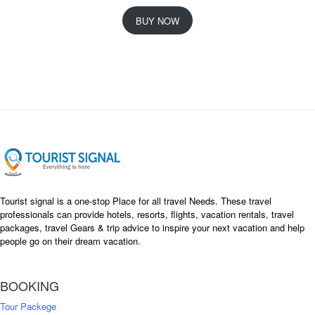
r
u
i
r
BUY NOW
g
r
i
e
n
n
a
t
l
p
p
r
r
i
i
c
c
e
e
i
w
s
a
:
s
৳
Tourist signal is a one-stop Place for all travel Needs. These travel
:
professionals can provide hotels, resorts, flights, vacation rentals, travel
৳
packages, travel Gears & trip advice to inspire your next vacation and help
1
people go on their dream vacation.
5
1
,
8
2
BOOKING
,
5
0
0
Tour Packege
0