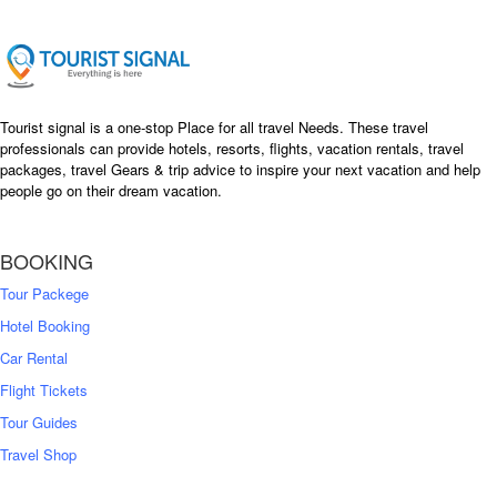
i
c
c
e
e
i
w
s
a
:
s
৳
Tourist signal is a one-stop Place for all travel Needs. These travel
:
professionals can provide hotels, resorts, flights, vacation rentals, travel
৳
packages, travel Gears & trip advice to inspire your next vacation and help
1
people go on their dream vacation.
5
1
,
8
2
BOOKING
,
5
0
0
Tour Packege
0
0
Hotel Booking
Car Rental
Flight Tickets
Tour Guides
Travel Shop