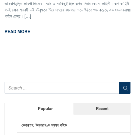
তা রোগমুক্তি জায়গা হিসেবে। আর এ সবকিছুই ছিল কল্পনা নির্ভর কোনো কাহিনী। কল্প-কাহিনী
যা-ই হোক শতবর্ষী এই বটবৃক্ষকে ঘিরে সময়ের ব্যবধানে গড়ে উঠতে শুরু করেছে এক সম্ভাবনাময়
পর্যটন কেন্দ্র। […]
READ MORE
Popular
Recent
কেদারনাথ, উত্তরাখণ্ড ভ্রমণ গাইড