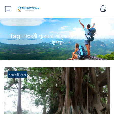
Tag:
শতবর্ষী পুরোনো বটবৃক্ষ যাওয়া এবং থাকার
উপায়
খাগড়াছড়ি জেলা