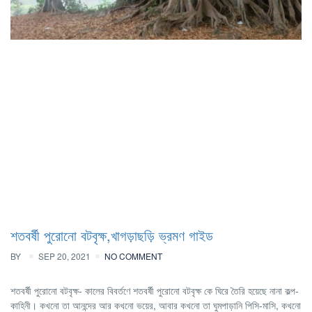
শতবর্ষী পুরোনো বটবৃক্ষ,খাগড়াছড়ি ভ্রমণ গাইড
BY
SEP 20, 2021
NO COMMENT
শতবর্ষী পুরোনো বটবৃক্ষ- কালের বিবর্তণে শতবর্ষী পুরোনো বটবৃক্ষ কে ঘিরে তৈরি হয়েছে নানা কল্প-
কাহিনী। কখনো তা আনন্দের আর কখনো ভয়ের, আবার কখনো তা ঘুমপাড়ানি পিসি-মাসি, কখনো