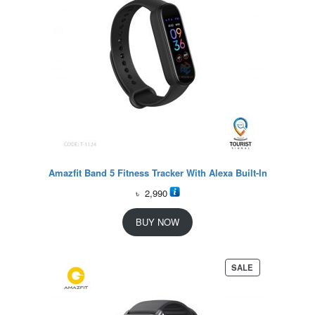
Amazfit Band 5 Fitness Tracker With Alexa Built-In
৳
2,990
BUY NOW
P
SALE
R
O
D
U