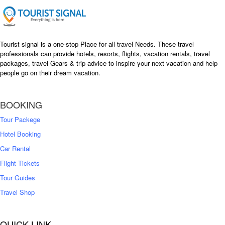
e
i
w
s
a
:
s
৳
Tourist signal is a one-stop Place for all travel Needs. These travel
:
professionals can provide hotels, resorts, flights, vacation rentals, travel
৳
packages, travel Gears & trip advice to inspire your next vacation and help
1
people go on their dream vacation.
5
1
,
8
2
BOOKING
,
5
0
0
Tour Packege
0
0
Hotel Booking
Car Rental
Flight Tickets
Tour Guides
Travel Shop
QUICK LINK