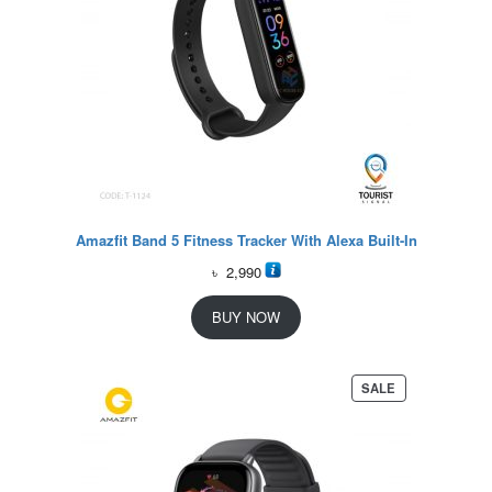
Amazfit Band 5 Fitness Tracker With Alexa Built-In
৳
2,990
BUY NOW
P
SALE
R
O
D
U
C