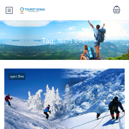
Tag:
মানালি ভ্রমণ
ভ্রমণ টিপস