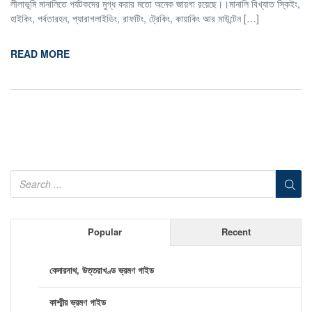
লীলাভূমি মানালিতে পর্যটকদের মুগ্ধ করার মতো অনেক জায়গা রয়েছে।।মানালি বিখ্যাত স্কিইং,
হাইকিং, পর্বতারহন, প্যারাগলাইডিং, রাফটিং, ট্রেকিং, কায়াকিং আর মাউন্টেন […]
READ MORE
Popular
Recent
কেদারনাথ, উত্তরাখণ্ড ভ্রমণ গাইড
কাশ্মীর ভ্রমণ গাইড