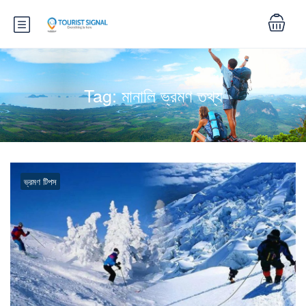
Tag:
মানালি ভ্রমণ তথ্য
ভ্রমণ টিপস