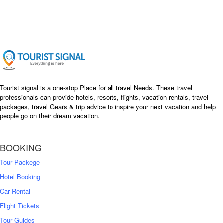
l
p
p
r
r
i
i
c
c
e
e
i
w
s
a
:
s
৳
Tourist signal is a one-stop Place for all travel Needs. These travel
:
professionals can provide hotels, resorts, flights, vacation rentals, travel
৳
packages, travel Gears & trip advice to inspire your next vacation and help
1
people go on their dream vacation.
5
1
,
8
2
BOOKING
,
5
0
0
Tour Packege
0
0
Hotel Booking
Car Rental
Flight Tickets
Tour Guides