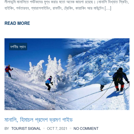
লীলাভূমি মানালিতে পর্যটকদের মুগ্ধ করার মতো অনেক জায়গা রয়েছে।।মানালি বিখ্যাত স্কিইং,
হাইকিং, পর্বতারহন, প্যারাগলাইডিং, রাফটিং, ট্রেকিং, কায়াকিং আর মাউন্টেন […]
READ MORE
দর্শনীয় স্থান
মানালি, হিমাচল প্রদেশ ভ্রমণ গাইড
BY
TOURIST SIGNAL
OCT 7, 2021
NO COMMENT