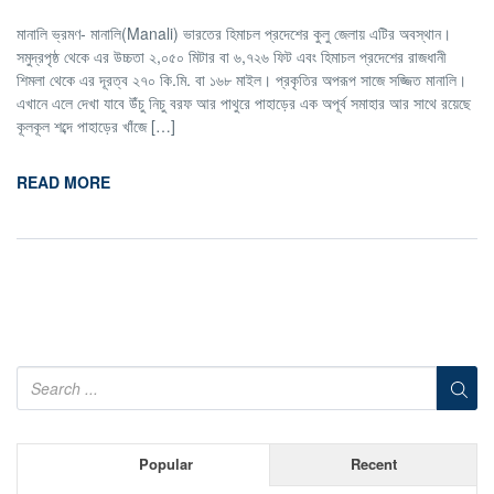
মানালি ভ্রমণ- মানালি(Manali) ভারতের হিমাচল প্রদেশের কুলু জেলায় এটির অবস্থান।
সমুদ্রপৃষ্ঠ থেকে এর উচ্চতা ২,০৫০ মিটার বা ৬,৭২৬ ফিট এবং হিমাচল প্রদেশের রাজধানী
শিমলা থেকে এর দূরত্ব ২৭০ কি.মি. বা ১৬৮ মাইল। প্রকৃতির অপরূপ সাজে সজ্জিত মানালি।
এখানে এলে দেখা যাবে উঁচু নিচু বরফ আর পাথুরে পাহাড়ের এক অপূর্ব সমাহার আর সাথে রয়েছে
কূলকূল শব্দে পাহাড়ের খাঁজে […]
READ MORE
Popular
Recent