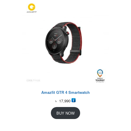
Amazfit GTR 4 Smartwatch
৳
17,990
BUY NOW