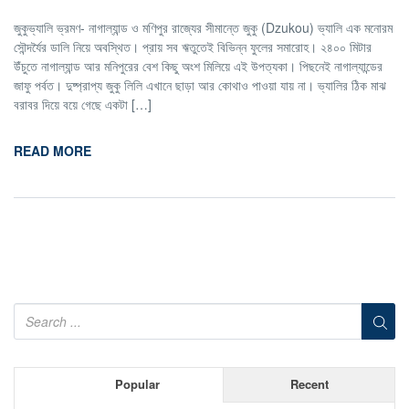
জুকুভ্যালি ভ্রমণ- নাগাল্যান্ড ও মণিপুর রাজ্যের সীমান্তে জুকু (Dzukou) ভ্যালি এক মনোরম
সৌন্দর্যৈর ডালি নিয়ে অবস্থিত। প্রায় সব ঋতুতেই বিভিন্ন ফুলের সমারোহ। ২৪০০ মিটার
উঁচুতে নাগাল্যান্ড আর মনিপুরের বেশ কিছু অংশ মিলিয়ে এই উপত্যকা। পিছনেই নাগাল্যান্ডের
জাফু পর্বত। দুষ্প্রাপ্য জুকু লিলি এখানে ছাড়া আর কোথাও পাওয়া যায় না। ভ্যালির ঠিক মাঝ
বরাবর দিয়ে বয়ে গেছে একটা […]
READ MORE
Popular
Recent