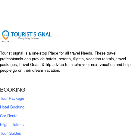
l
p
p
r
r
i
i
c
c
e
e
i
w
s
a
:
s
৳
Tourist signal is a one-stop Place for all travel Needs. These travel
:
professionals can provide hotels, resorts, flights, vacation rentals, travel
৳
packages, travel Gears & trip advice to inspire your next vacation and help
1
people go on their dream vacation.
5
1
,
8
2
BOOKING
,
5
0
0
Tour Packege
0
0
Hotel Booking
Car Rental
Flight Tickets
Tour Guides