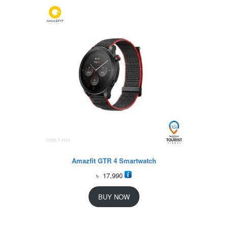
Amazfit GTR 4 Smartwatch
৳
17,990
BUY NOW