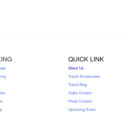
ING
QUICK LINK
ege
About Us
king
Travel Accessories
Travel Blog
kets
Video Contest
es
Photo Contest
op
Upcoming Event