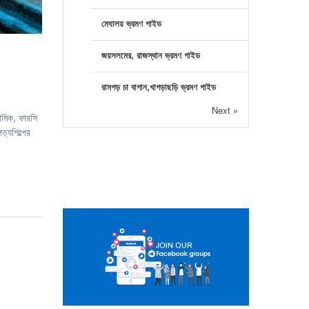
মেঘালয় ভ্রমণ গাইড
জয়সলমের, রাজস্থান ভ্রমণ গাইড
রামগড় চা বাগান,খাগড়াছড়ি ভ্রমণ গাইড
Next »
ামিক, ফারসি
ত্যশিল্পের