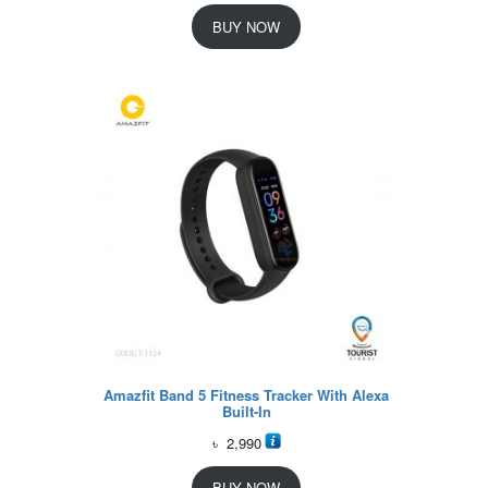
BUY NOW
Amazfit Band 5 Fitness Tracker With Alexa
Built-In
৳
2,990
BUY NOW