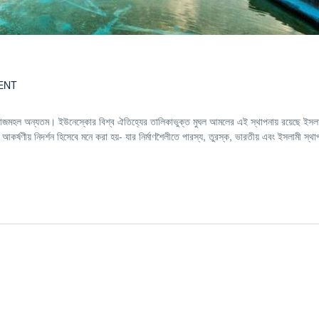
ENT
াজমহল অন্যতম। ইউনেস্কোর বিশ্ব ঐতিহ্যের তালিকাভুক্ত মুঘল আমলের এই স্থাপনায় রয়েছে ইসল
্ষণীয় নিদর্শন হিসেবে মনে করা হয়- যার নির্মাণশৈলীতে পারস্য, তুরস্ক, ভারতীয় এবং ইসলামী স্থাপ