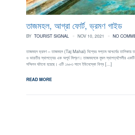
তাজমহল, আগ্রা ফোর্ট, ভ্রমণ গাইড
BY
TOURIST SIGNAL
NOV 10, 2021
NO COMM
তাজমহল ভ্রমণ – তাজমহল (Taj Mahal) বিশ্বের সপ্তম আশ্চর্যের তালিকায় ত
ও ভারতীয় স্থাপত্যের এক অপূর্ব মিশ্রণ। তাজমহলকে মুঘল স্থাপত্যশৈলীর একটি আকর
সম্মিলন ঘটানো হয়েছে। এটি ১৯৮৩ সালে ইউনেস্কো বিশ্ব […]
READ MORE