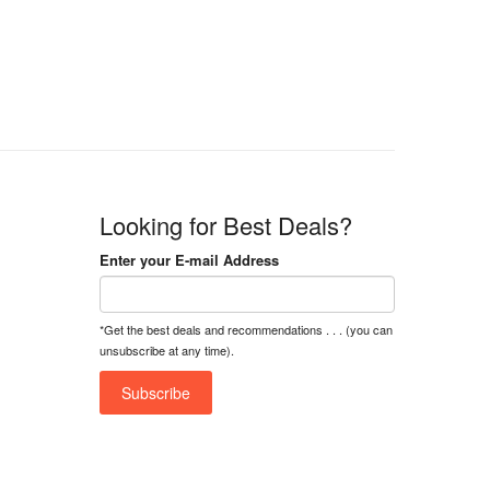
n
n
a
t
l
p
p
r
r
i
i
c
c
e
e
i
w
s
a
:
Looking for Best Deals?
s
৳
:
Enter your E-mail Address
৳
1
5
1
,
*Get the best deals and recommendations . . . (you can
8
2
unsubscribe at any time).
,
5
0
0
0
0