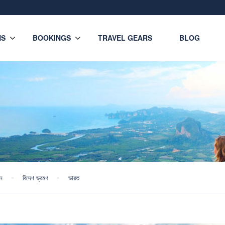
NS
BOOKINGS
TRAVEL GEARS
BLOG
শন
বিদেশ ভ্রমণ
ভারত