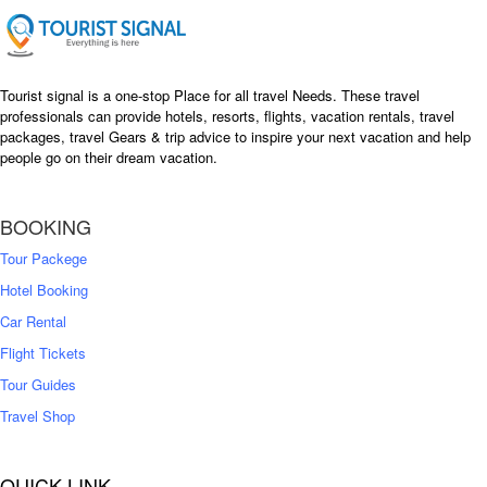
e
i
w
s
a
:
s
৳
Tourist signal is a one-stop Place for all travel Needs. These travel
:
professionals can provide hotels, resorts, flights, vacation rentals, travel
৳
packages, travel Gears & trip advice to inspire your next vacation and help
1
people go on their dream vacation.
5
1
,
8
2
BOOKING
,
5
0
0
Tour Packege
0
0
Hotel Booking
Car Rental
Flight Tickets
Tour Guides
Travel Shop
QUICK LINK