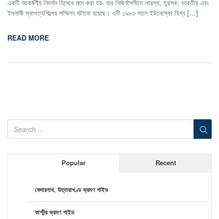
একটি আকর্ষণীয় নিদর্শন হিসেবে মনে করা হয়- যার নির্মাণশৈলীতে পারস্য, তুরস্ক, ভারতীয় এবং
ইসলামী স্থাপত্যশিল্পের সম্মিলন ঘটানো হয়েছে। এটি ১৯৮৩ সালে ইউনেস্কো বিশ্ব […]
READ MORE
Popular
Recent
কেদারনাথ, উত্তরাখণ্ড ভ্রমণ গাইড
কাশ্মীর ভ্রমণ গাইড