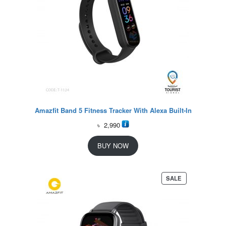
Amazfit Band 5 Fitness Tracker With Alexa Built-In
৳
2,990
BUY NOW
P
SALE
R
O
D
U
C