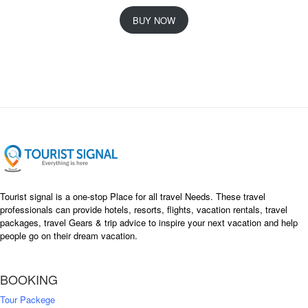
r
u
i
r
BUY NOW
g
r
i
e
n
n
a
t
l
p
p
r
r
i
i
c
c
e
e
i
w
s
a
:
s
৳
Tourist signal is a one-stop Place for all travel Needs. These travel
:
professionals can provide hotels, resorts, flights, vacation rentals, travel
৳
packages, travel Gears & trip advice to inspire your next vacation and help
1
people go on their dream vacation.
5
1
,
8
2
BOOKING
,
5
0
0
Tour Packege
0