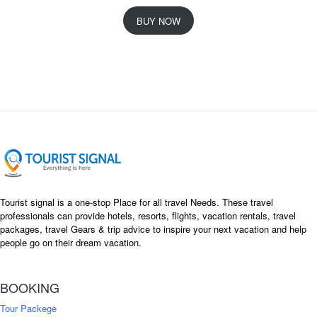
r
u
i
r
BUY NOW
g
r
i
e
n
n
a
t
l
p
p
r
r
i
i
c
c
e
e
i
w
s
a
:
s
৳
Tourist signal is a one-stop Place for all travel Needs. These travel
:
professionals can provide hotels, resorts, flights, vacation rentals, travel
৳
packages, travel Gears & trip advice to inspire your next vacation and help
1
people go on their dream vacation.
5
1
,
8
2
BOOKING
,
5
0
0
Tour Packege
0