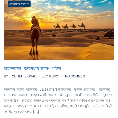
ঐতিহাসিক স্থাপনা
জয়সলমের, রাজস্থান ভ্রমণ গাইড
BY
TOURIST SIGNAL
DEC 8, 2021
NO COMMENT
জয়সলমের ভ্রমণ- জয়সলমের (Jaisalmer) রাজস্থানের প্রসিদ্ধ একটি শহর। জয়সলমের
হল ভারতের রাজস্থান রাজ্যের একটি জেলা ও পর্যটন কেন্দ্র। শহরটি গোল্ডেন সিটি বা স্বর্ণ শহর
নামে পরিচিত। বিকেলের পড়ন্ত রোদে জয়সলমের শহরটি সত্যিই সোনার শহর বলে মনে হয়।
জয়পুর বা যোধপুরের মত রং করা নয়। বাড়িঘর, অফিস, কাছা্রি থেকে মন্দির, দুর্গ — সবকিছুই
স্থানীয় স্যান্ডস্টোন দিয়ে […]