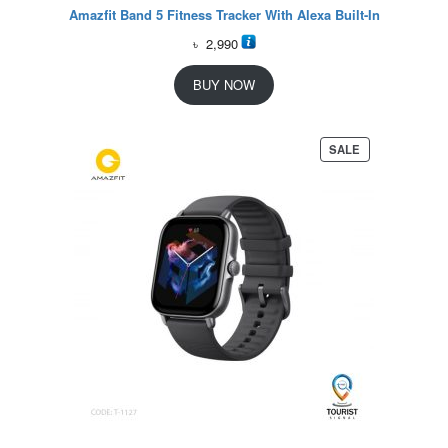
Amazfit Band 5 Fitness Tracker With Alexa Built-In
৳
2,990
BUY NOW
P
SALE
R
O
D
U
C
T
O
N
S
A
L
E