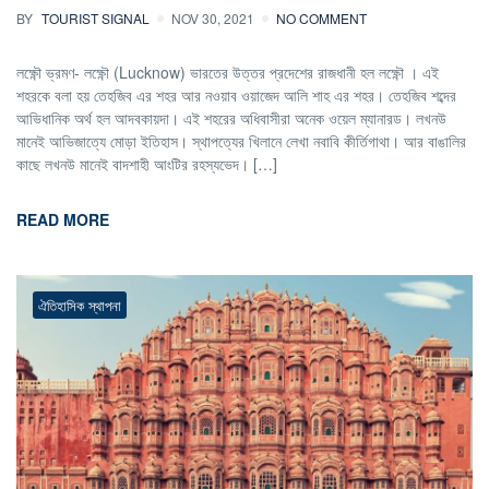
BY
TOURIST SIGNAL
NOV 30, 2021
NO COMMENT
লক্ষ্ণৌ ভ্রমণ- লক্ষ্ণৌ (Lucknow) ভারতের উত্তর প্রদেশের রাজধানী হল লক্ষ্ণৌ । এই
শহরকে বলা হয় তেহজিব এর শহর আর নওয়াব ওয়াজেদ আলি শাহ এর শহর। তেহজিব শব্দের
আভিধানিক অর্থ হল আদবকায়দা। এই শহরের অধিবাসীরা অনেক ওয়েল ম্যানারড। লখনউ
মানেই আভিজাত্যে মোড়া ইতিহাস। স্থাপত্যের খিলানে লেখা নবাবি কীর্তিগাথা। আর বাঙালির
কাছে লখনউ মানেই বাদশাহী আংটির রহস্যভেদ। […]
READ MORE
ঐতিহাসিক স্থাপনা