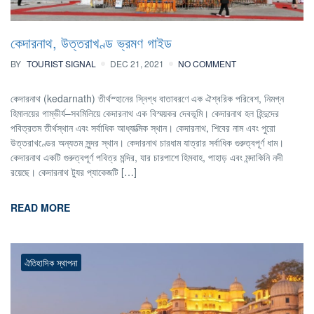
কেদারনাথ, উত্তরাখণ্ড ভ্রমণ গাইড
BY
TOURIST SIGNAL
DEC 21, 2021
NO COMMENT
কেদারনাথ (kedarnath) তীর্থস্হানের স্নিগ্ধ বাতাবরণে এক ঐশ্বরিক পরিবেশ, নিমগ্ন
হিমালয়ের গাম্ভীর্য–সবমিলিয়ে কেদারনাথ এক বিস্ময়কর দেবভূমি। কেদারনাথ হল হিন্দুদের
পবিত্রতম তীর্থস্থান এবং সর্বাধিক আধ্যাত্মিক স্থান। কেদারনাথ, শিবের নাম এবং পুরো
উত্তরাখণ্ডের অন্যতম সুন্দর স্থান। কেদারনাথ চারধাম যাত্রার সর্বাধিক গুরুত্বপূর্ণ ধাম।
কেদারনাথ একটি গুরুত্বপূর্ণ পবিত্র মন্দির, যার চারপাশে হিমবাহ, পাহাড় এবং মন্দাকিনি নদী
রয়েছে। কেদারনাথ ট্যুর প্যাকেজটি […]
READ MORE
ঐতিহাসিক স্থাপনা