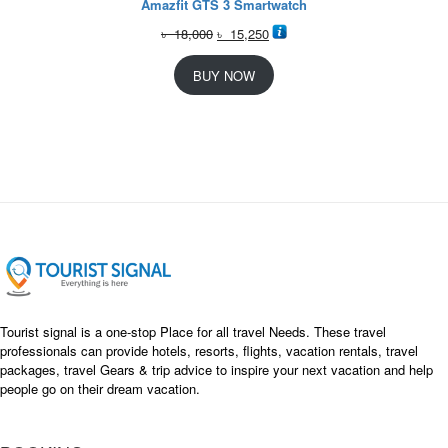
Amazfit GTS 3 Smartwatch
O
C
৳
18,000
৳
15,250
r
u
i
r
BUY NOW
g
r
i
e
n
n
a
t
l
p
p
r
r
i
i
c
c
e
e
i
w
s
a
:
s
৳
Tourist signal is a one-stop Place for all travel Needs. These travel
:
professionals can provide hotels, resorts, flights, vacation rentals, travel
৳
packages, travel Gears & trip advice to inspire your next vacation and help
1
people go on their dream vacation.
5
1
,
8
2