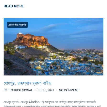
READ MORE
ঐতিহাসিক স্থাপনা
যোধপুর, রাজস্থান ভ্রমণ গাইড
BY
TOURIST SIGNAL
DEC 5, 2021
NO COMMENT
যোধপুর ভ্রমণ- যোধপুর (Jodhpur) জয়পুরের মত যোধপুর হচ্ছে রাজস্থানের আরেকটি
ঐতিহ্যবাহী শহর। রাজধানীতে নীল রঙের বাড়ির জন্য “ব্লু সিটি” নামে পরিচিত যোধপুর। দুর্গ,