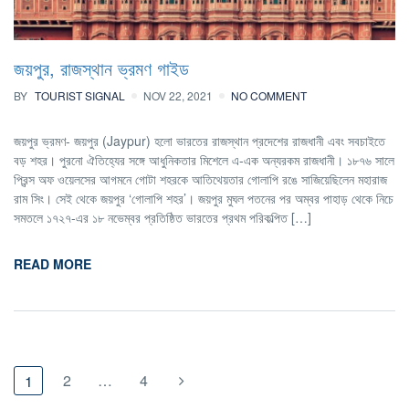
জয়পুর, রাজস্থান ভ্রমণ গাইড
BY
TOURIST SIGNAL
NOV 22, 2021
NO COMMENT
জয়পুর ভ্রমণ- জয়পুর (Jaypur) হলো ভারতের রাজস্থান প্রদেশের রাজধানী এবং সবচাইতে
বড় শহর। পুরনো ঐতিহ্যের সঙ্গে আধুনিকতার মিশেলে এ-এক অন্যরকম রাজধানী। ১৮৭৬ সালে
প্রিন্স অফ ওয়েলসের আগমনে গোটা শহরকে আতিথেয়তার গোলাপি রঙে সাজিয়েছিলেন মহারাজ
রাম সিং। সেই থেকে জয়পুর ‘গোলাপি শহর’। জয়পুর মুঘল পতনের পর অম্বর পাহাড় থেকে নিচে
সমতলে ১৭২৭-এর ১৮ নভেম্বর প্রতিষ্ঠিত ভারতের প্রথম পরিকল্পিত […]
READ MORE
2
…
4
1