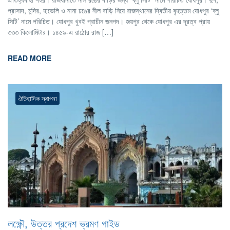
প্রাসাদ, মন্দির, হাভেলি ও নানা ঢঙের নীল বাড়ি নিয়ে রাজস্থানের দ্বিতীয় বৃহত্তম যোধপুর ‘ব্লু
সিটি’ নামে পরিচিত। যোধপুর খুবই প্রাচীন জনপদ। জয়পুর থেকে যোধপুর এর দূরত্ব প্রায়
৩৩৩ কিলোমিটার। ১৪৫৯-এ রাঠোর রাজ […]
READ MORE
ঐতিহাসিক স্থাপনা
লক্ষ্ণৌ, উত্তর প্রদেশ ভ্রমণ গাইড