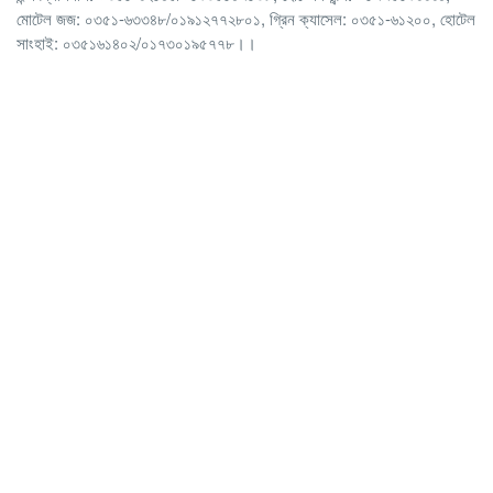
মোটেল জজ: ০৩৫১-৬৩৩৪৮/০১৯১২৭৭২৮০১, গ্রিন ক্যাসেল: ০৩৫১-৬১২০০, হোটেল
সাংহাই: ০৩৫১৬১৪০২/০১৭৩০১৯৫৭৭৮।।