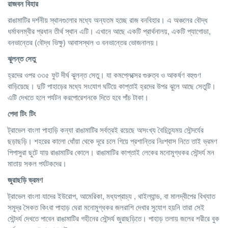
রাজবন বিহার
রাঙামাটির দর্শনীয় স্থানগুলোর মধ্যে অন্যতম হচ্ছে রাজ বনবিহার। এ অঞ্চলের বৌদ্ধ
ধর্মাবলম্বীর প্রধান তীর্থ স্থান এটি। এখানে আছে একটি প্রার্থনালয়, একটি প্যাগোডা,
বনভান্তের (বৌদ্ধ ভিক্ষু) আবাসস্থল ও বনভান্তের ভোজনালয়।
ঝুলন্ত সেতু
হ্রদের ওপর ৩৩৫ ফুট দীর্ঘ ঝুলন্ত সেতু। যা কমপ্লেক্সের গুরুত্ব ও আকর্ষণ বহুগুণ
বাড়িয়েছে। দুটি পাহাড়ের মধ্যে সংযোগ ঘটিয়ে কাপ্তাই হ্রদের উপর ঝুলে আছে সেতুটি।
এটি দেখতে হলে পর্যটন করপোরেশনকে দিতে হবে পাঁচ টাকা।
পেদা টিং টিং
ট্রাভেল বাংলা পাহাড়ি কন্যা রাঙামাটির সর্বত্রই রয়েছে অসংখ্য বৈচিত্র্যময় সৌন্দর্যের
ছড়াছড়ি। শহরের কালো ধোঁয়া থেকে দূরে চলে গিয়ে প্রশান্তির নিঃশ্বাস নিতে তাই ভ্রমণ
পিপাসুরা ছুটে যায় রাঙামাটির কোলে। রাঙামাটির কাপ্তাই লেকের মনোমুগ্ধকর সৌন্দর্য মন
মাতায় সকল পর্যটকদের।
জুরাছড়ি ভ্রমণ
ট্রাভেল বাংলা যাদের ইউরোপ, আমেরিকা, মধ্যপ্রাচ্য , থাইল্যান্ড, বা মালদ্বীপের বিখ্যাত
সমুদ্র সৈকত কিংবা পাহাড় ঘেরা মনোমুগ্ধকর জলরাশি দেখার সুযোগ হয়নি তারা সেই
সৌন্দর্য দেখতে পাবেন রাঙামাটির গহীনের সৌন্দর্য জুরাছড়িতে। পাহাড় তলায় জলের শরীরে বুক