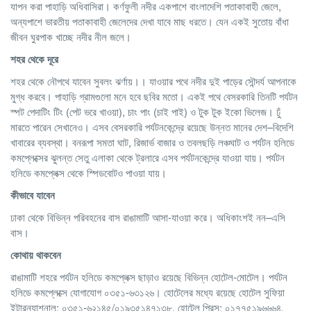
যাপন করা পাহাড়ি অধিবাসিরা। কর্ণফুলী নদীর একপাশে বাংলাদেশি পতাকাবাহী জেলে,
অন্যপাশে ভারতীয় পতাকাবাহী জেলেদের দেখা যাবে মাছ ধরতে। যেন একই সুতোয় বাঁধা
জীবন ঘুরপাক খাচ্ছে নদীর নীল জলে।
শহর থেকে দূরে
শহর থেকে নৌপথে যাবেন সুবলং ঝর্ণায়।। যাওয়ার পথে নদীর দুই পাড়ের সৌন্দর্য আপনাকে
মুগ্ধ করবে। পাহাড়ি গ্রামগুলো মনে হবে ছবির মতো। একই পথে বেসরকারি তিনটি পর্যটন
স্পট পেদাটিং টিং (পেট ভরে খাওয়া), চাং পাং (চাই পাই) ও টুক টুক ইকো ভিলেজ। ঢুঁ
মারতে পারেন সেখানেও। এসব বেসরকারি পর্যটনকেন্দ্রে রয়েছে উন্নত মানের দেশ–বিদেশি
খাবারের ব্যবস্থা। বনরূপা সমতা ঘাট, রিজার্ভ বাজার ও তবলছড়ি লঞ্চঘাট ও পর্যটন হলিডে
কমপ্লেক্সের ঝুলন্ত সেতু এলাকা থেকে ট্রলারে এসব পর্যটনকেন্দ্রে যাওয়া যায়। পর্যটন
হলিডে কমপ্লেক্স থেকে স্পিডবোটও পাওয়া যায়।
কীভাবে যাবেন
ঢাকা থেকে বিভিন্ন পরিবহনের বাস রাঙামাটি আসা-যাওয়া করে। অধিকাংশই নন–এসি
বাস।
কোথায় থাকবেন
রাঙামাটি শহরে পর্যটন হলিডে কমপ্লেক্স ছাড়াও রয়েছে বিভিন্ন হোটেল-মোটেল। পর্যটন
হলিডে কমপ্লেক্সে যোগাযোগ ০৩৫১-৬৩১২৬। হোটেলের মধ্যে রয়েছে হোটেল সুফিয়া
ইন্টারন্যাশনাল: ০৩৫১-৬২১৪৫/০১৯৩৫১৪৭১৩৮, হোটেল প্রিন্স: ০১৭৭৫১৯৬৬৬৪,