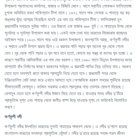
উপজেলা প্রশাসনের কার্যালয়, বাজার ও বিজিবি জোন। আগে স্থানীয় লোকজন ফালিত্যাঙ্গা
চুগকে অভিহিত করত পাকিস্তান টিলা নামে। ১৯৭১ সালে পাক সেনারা এ পাহাড়ে বড় বড়
বাঙ্কার খুঁড়ে আশ্রয় নিয়েছিল বলেই এর নাম হয় পাকিস্তান টিলা। ফালিতাঙ্গ্যা চুগ
রাঙামাটির সবচেয়ে সুউচ্চ পর্বত। এর উচ্চতা এক হাজার ৬৬৮ ফুট। এ পাহাড়ের উপর থেকে
সূর্যোদয় ও সূর্যাস্ত উপভোগ করা যায়। একই সঙ্গে দেখা যায় ভারতের মিজোরাম রাজ্যের
আইজল শহর।১৯২৩ সালে গড়ে ওঠে বরকল উপজেলা। জনশ্র“তি আছে, কর্ণফুলী নদীর
এ স্থানে একটি বিশাল ঝরনা ছিল। এ ঝরনার পানি পড়ার শব্দ অনেক দূর থেকে শোনা
যেত। দূর থেকে পানি পড়ার এ শব্দ শুনে মনে হতো, কোনো বড় যন্ত্র বা কলের শব্দ হচ্ছে। এ
কারণে স্থানীয় আদিবাসীরা এর নাম দেয় বরকল। তবে ১৯৬০ সালে বিদ্যুৎ উৎপাদনের জন্য
কাপ্তাই বাঁধ নির্মাণের কারণে বরকলের সর্ববৃহৎ এ ঝরনাটি পানির নিচে তলিয়ে যায়। বরকল
যেতে হলে অবশ্যই রাতে থাকার প্রস্তুতি নিয়ে যেতে হবে। রাঙামাটি শহর থেকে
ইঞ্জিনচালিত বোট ভাড়া করে এখানে আসতে হবে।অপরদিকে বরকল সদরের পূর্বদিকে রয়েছে
সীমান্তবর্তী থেগামুখ। বর্তমান সরকার এখানে স্থলবন্দর গড়ে তোলার ঘোষণা দিয়েছে।
থেগামুখ যেতে হলে কর্ণফুলী নদীর উজান দিয়ে যেতে হয়। যাওয়ার সময় নদীর দু’তীরে
প্রাকৃতিক দৃশ্য এবং পাহাড় থেকে জলীয় বাষ্প উড়ে যাওয়ার দৃশ্য যে কাউকেই বিমোহিত
করবে।
কর্ণফুলী নদী
কর্ণফুলী নদীর উৎপত্তি ভারতের লুসাই পাহাড়ের পাদদেশ থেকে। এ নদীর দু’পাশে রয়েছে
বাংলাদেশ-ভারতের মনকাড়া প্রাকৃতিক সৌন্দর্য। নদীর দু’ধারে রয়েছে সহজ-সরল জীবন