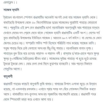
রেফারেন্স।।
সাজেক ভ্যালি
ট্রাভেল বাংলাদেশ স্পেশাল রাঙামাটির অনেকটা অংশই দেখা যায় সাজেক ভ্যালি থেকে।
বাঘাইছড়ি উপজেলা থেকে ৩০ কিলোমিটারের দুরের সাজেকের পুরোটাই পাহাড়ে মোড়ানো
পথ। প্রকৃতির এই রুপ যেন রাঙামাটির ছাদ! নয়নাভিরাম অরণ্যভূমি আর পাহাড়ের বন্ধনে
যেখানে মেঘের দল প্রেমে মেতে থাকে।সাজেক ভ্যালি রাঙামাটির একটি অংশ। দেশের সর্ব
বৃহৎ বাঘাইছড়ি উপজেলার ইউনিয়ন সাজেক। আয়তন ৬০৭ বর্গ মাইল। যা দেশের যে কোন
জেলার চেয়েও বড়। সম্প্রতি পর্যটন স্পট হিসেবে পরিচিতি লাভ করেছে সাজেক ভালি।
সবুজ পাহাড় ঘিরে ঢেউ খেলানো অসংখ্য উঁচু-নিচু পাহাড়। নয়নাভিরাম নানান দৃশ্য।
পাহাড়ের বুক চিরে বয়ে চলেছে কাচালং ও মাচালং নদী। রাস্তার দু’ধারে-চোখে পড়বে ক্ষুদ্র
ক্ষুদ্র নৃ-গোষ্ঠিদের বৈচিত্রময় জীবন ধারা। সাজেকের সুউচ্চ পাহাড়ে গা ছুয়ে ছুঠে চলেছে
টুকরো টুকরো মেঘ। ভোর বেলা দেখা মিলে কুয়াশার হাতছানি। আর পড়ন্ত বিকালে
গোধুলির আলো।
বালুখালী
রাঙামাটি শহরের কাছেই বালুখালী কৃষি খামার। খামারের বিশাল এলাকা জুড়ে যে উদ্যান
রয়েছে, তা এককথায় চমৎকার। এখানে প্রায় সময় দল বেঁধে লোকজন পিকনিক করতে
আসে। খামারটিতে ফল-ফুলসহ অসংখ্য প্রজাতির গাছগাছালি রয়েছে। রাঙামাটি শহর
থেকে স্পিডবোট ভাড়া করে এখানে আসা যায়।