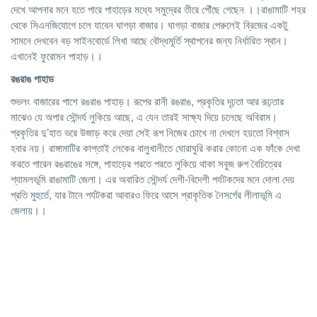
দেখে আপনার মনে হতে পারে পাহাড়ের মধ্যে সমুদ্রের তীরে পৌঁছে গেছেন ।।রাঙামাটি শহর
থেকে সিএনজিযোগে চলে যাবেন ঘাগড়া বাজার। ঘাগড়া বাজার পেরুলেই ব্রিজের একটু
সামনে দেখবেন বড় সাইনবোর্ডে লিখা আছে বৌদ্ধমূর্তি স্থাপনের জন্য নির্ধারিত স্থান।
এখানেই ফুরোমন পাহাড়।।
রঙরাঙ পাহাড
শুভলং বাজারের পাশে রঙরাঙ পাহাড়। রূপের রানী রঙরাঙ, প্রকৃতির দৃঢ়তা আর রূঢ়তার
মাঝেও যে অপার সৌন্দর্য লুকিয়ে আছে, এ যেন তারই সাক্ষ্য দিয়ে চলেছে অবিরাম।
প্রকৃতির দু’হাত ভরে উজাড় করে দেয়া সেই রূপ নিজের চোখে না দেখলে হয়তো বিশ্বাস
হবার নয়। রাঙ্গামাটির কাপ্তাই লেকের বালুখালীতে ঘোরাঘুরি করার কোনো এক ফাঁকে দেখা
করতে পারেন রঙরাঙের সঙ্গে, পাহাড়ের পরতে পরতে লুকিয়ে থাকা সবুজ রুপ বৈচিত্রের
শ্যামলভূমি রাঙামাটি জেলা। এর অবারিত সৌন্দর্য দেশী-বিদেশী পর্যটকদের মনে দোলা দেয়
প্রতি মুহুর্তে, যার টানে পর্যটকরা আবারও ফিরে আসে প্রাকৃতিক নৈসর্গের লীলাভূমি এ
জেলায়।।