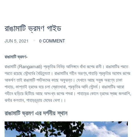
রাঙামাটি ভ্রমণ গাইড
JUN 5, 2021
0 COMMENT
রাঙামাটি ভ্রমণ-
রাঙামাটি (Rangamati) প্রকৃতির নিবিড় আলিঙ্গনে বাঁধা রূপের রানী। রাঙামাটির পরতে
পরতে রয়েছে সৌন্দর্যের বৈচিত্র্যতা। রাঙামাটির গহীন অরণ্য,পাহাড়ি প্রকৃতির অমোঘ রূপের
আকর্ষণ তাই রাঙামাটি পর্যটকদের কাছে অফুরন্ত। যেখানে আছে সবুজ অরণ্যে ঢাকা
পাহাড়, কাপ্তাই হ্রদের বয়ে চলা স্রোতধারা, প্রকৃতির আদি সৌন্দর্য। রাঙামাটির আরো
গহীনে ছড়িয়ে ছিটিয়ে আছে অসংখ্য রূপের পসরা। পাহাড়ের কোলে হ্রদের স্বচ্ছ জলরাশি,
ঝর্নার কলতান, পাহাড়চূড়ায় মেঘের খেলা।।
রাঙামাটি ভ্রমণ এর দর্শনীয় স্থান