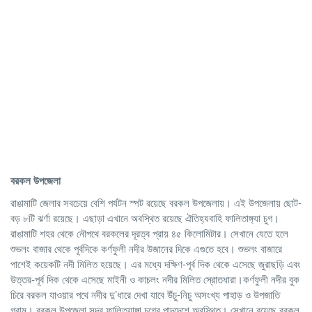
বরকল উপজেলা
রাঙামাটি জেলার সবচেয়ে বেশি পর্যটন স্পট রয়েছে বরকল উপজেলায়। এই উপজেলায় ছোট-
বড় ৮টি ঝর্ণা রয়েছে। এছাড়া এখানে অবস্থিত রয়েছে ঐতিহ্যবাহি ফালিতাঙ্গ্যা চুগ।
রাঙামাটি শহর থেকে নৌপথে বরকলের দূরত্ব প্রায় ৪৫ কিলোমিটার। সেখানে যেতে হলে
শুভলং বাজার থেকে পূর্বদিকে কর্ণফুলী নদীর উজানের দিকে এগুতে হবে। শুভলং বাজারে
পাশেই কয়েকটি নদী মিলিত হয়েছে। এর মধ্যে দক্ষিণ-পূর্ব দিক থেকে এসেছে জুরাছড়ি এবং
উত্তর-পূর্ব দিক থেকে এসেছে মাইনী ও কাচলং নদীর মিলিত স্রোতধারা।কর্ণফুলী নদীর বুক
চিরে বরকল যাওয়ার পথে নদীর দু’ধারে দেখা যাবে উঁচু-নিচু অসংখ্য পাহাড় ও উপজাতি
গ্রাম। বরকল উপজেলা সদর ফালিত্যাঙ্গা চুগের পাদদেশে অবস্থিত। সেখানে রয়েছে বরকল