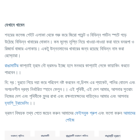
যেখানে খাবেন
শহরের কলেজ গেইট এলাকা থেকে শুরু করে জিরো পয়েন্ট ও বিভিন্ন পর্যটন স্পটে গড়ে
উঠেছে বিভিন্ন খাবারের দোকান। কম মূল্যে তৃপ্তি নিয়ে খাওয়া-দাওয়া করা যাবে বনরূপা ও
রিজার্ভ বাজার এলাকায়। একটু উন্নতমানের খাবারের জন্য রয়েছে বিভিন্ন নাম করা
রেস্তোরা।
রাঙামাটির
কাপ্তাই হ্রদে নৌ ভ্রমনঃ ইচ্ছে হলে মনভরে কাপ্তাই লেকে কায়াকিং করতে
পারবেন।।
বি: দ্র : ঘুরতে গিয়ে দয়া করে পরিবেশ নষ্ট করবেন না,চিপস এর প্যাকেট, পানির বোতল এবং
অপচনশীল দ্রব্য নির্ধারিত স্হানে ফেলুন।। এই পৃথিবী, এই দেশ আমার, আপনার সুতরাং
নিজের দেশ এবং পৃথিবীকে সুন্দর রাখা এবং রক্ষনাবেক্ষনের দায়িত্বও আমার এবং আপনার
হ্যাপি_ট্রাভেলিং
।।
ভ্রমণ বিষয়ক তথ্য পেতে জয়েন করুন আমাদের
ফেইসবুক গ্রুপ
এবং ফলো করুন
আমাদের
পেইজ
ভ্রমণ গাইড
রাঙামাটি
রাঙামাটি ভ্রমণ গাইড
রাঙামাটি ভ্রমণ