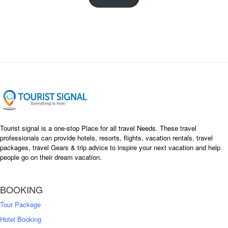
g
r
i
e
n
n
a
t
l
p
p
r
r
i
i
c
c
e
e
i
w
s
a
:
s
৳
Tourist signal is a one-stop Place for all travel Needs. These travel
:
professionals can provide hotels, resorts, flights, vacation rentals, travel
৳
packages, travel Gears & trip advice to inspire your next vacation and help
1
people go on their dream vacation.
5
1
,
8
2
BOOKING
,
5
0
0
Tour Packege
0
0
Hotel Booking