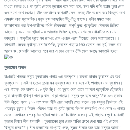
যাওয়া জলের রং। কাপ্তাই লেকের ট্রলারে বসে মনে হবে, ইশ! যদি পাখি হতাম পুরো লেক
একচোখে দেখে নিতাম। নীল জলরাশির কাপ্তাই লেক, স্বচ্ছ নীলাভ জল আর বিস্তৃত দেখে
এমনটা ভাবা স্বাভাবিক।সবুজ বৃক্ষ আচ্ছাদিত উঁচু-নিচু পাহাড়। গভীর মমতা আর
ভালোবাসায় গড়া উপ-জাতীদের বর্ণিল জীবনধারা, অপূর্ব সুন্দর প্রাকৃতিক সৌন্দর্যের মিলিত
আহ্বান। এমন সব সৌন্দর্য এক জায়গায় মিলিত হয়েছে দেশের যে স্থানটিতে তার নাম
কাপ্তাই। প্রকৃতির প্রায় সব রূপ-রং যেন এখানে এসে মিশেছে একই সমান্তরালে।।
কাপ্তাই লেকের সূর্যাস্ত যেন নৈসর্গিক, ফুরোমন পাহাড়ে পিঠে হেলান দেয় সূর্য, বদলে যায়
জলের রং, সোনালি আলোয়ে মনে হবে এ যেন সোনার টেউ খেলা করছে কাপ্তাই হ্রদে
ফুরোমোন পাহাড়
রাঙামাটি শহরের অদূরে ফুরোমোন পাহাড় এর অবস্থান। চাকমা ভাষায় ফুরোমন এর অর্থ
ফুরফুরে মন। এই পাহাড়ের চূড়ায় মন ফুরফুরে হয়ে যায় বলে এই পাহাড়ের নাম ফুরোমন।
এই পাহাড় এক হাজার ৫১৮ ফুট উঁচু। এর চূড়ায় দেখা মেলে অপরূপ প্রাকৃতিক সৌন্দর্যের।
পুরো রাস্তাটা ঝুঁকিপূর্ণ পাহাড়ি বাঁক, খাড়া পাহাড়। সমুদ্র পৃষ্ঠ হতে আনুমানিক ২/৩ হাজার
ফিট উঁচুতে, প্রায় ৪০০ ধাপ খাড়া সিঁড়ি বেয়ে আপনি পেয়ে যাবেন এক সমুদ্র নির্জনতা এই
পাহাড়ের চূড়ায়। নির্জন পরিবেশ আর কাপ্তাই হ্রদের বিশাল জলরাশির দেখা মেলে এ পাহাড়
থেকে। এখানকার প্রকৃতির সৌন্দর্য আপনাকে বিমোহিত করবে। এই পাহাড়ের পূর্বে কাপ্তাই
হ্রদের বিশাল নীল জলরাশি। ফুরোমনের চূড়া থেকে পাখির চোখে দেখা যায় এই লেকের
বিস্তৃত জলরাশি। নীল জলরাশির কাপ্তাই লেক, স্বচ্ছ নীলাভ জল আর বিস্তৃত আকাশ