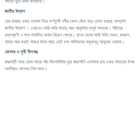
পর্যন্ত ডুবে থাকা কাপ্তাই।
জাতীয় উদ্যান
তের হাজার একর এলাকা নিয়ে কর্ণফুলী নদীর কোল ঘেঁষে গড়ে তোলা হয়েছে কাপ্তাই
জাতীয় উদ্যান’। এখানেও সারি সারি পাহাড় আর প্রকৃতির অপূর্ব সমন্বয়। বিচিত্র
বন্যপ্রাণী ও পাখ-পাখালির অবাধ বিচরণ ক্ষেত্র। বনের ভেতর সারি সারি সেগুন, জারুল,
গামার আর কড়ই গাছের মাঝে পায়ে হেটে চলা পর্যটকদের অফুরন্তু আনন্দের খোরাক।
মোনঘর ও সুখী নীলগঞ্জ
রাঙামাটি শহর থেকে মাত্র পাঁচ কিলোমিটার দূরে রাঙাপানি এলাকায় চার একর পাহাড়ের উপর
অবস্থিত মোনঘর শিশু সদন।