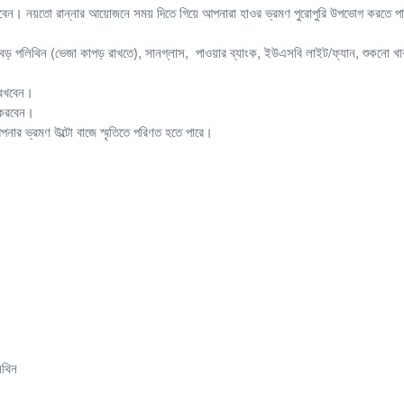
নিবেন। নয়তো রান্নার আয়োজনে সময় দিতে গিয়ে আপনারা হাওর ভ্রমণ পুরোপুরি উপভোগ করতে প
, বড় পলিথিন (ভেজা কাপড় রাখতে), সানগ্লাস, পাওয়ার ব্যাংক, ইউএসবি লাইট/ফ্যান, শুকনো খা
ত রখবেন।
টা করবেন।
র ভ্রমণ উল্টো বাজে স্মৃতিতে পরিণত হতে পারে।
িথিন