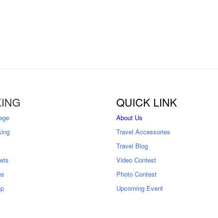
ING
QUICK LINK
ege
About Us
king
Travel Accessories
Travel Blog
kets
Video Contest
es
Photo Contest
op
Upcoming Event