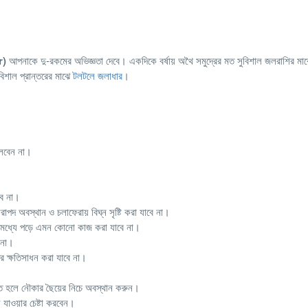
r)
আপনাকে দু-রকমের অভিজ্ঞতা দেবে। একদিকে বর্ষায় অথৈ সমুদ্রের মত সুবিশাল জলরাশির ম
বিশাল প্রান্তরের মাঝে
টলটলে জলাধার
।
ফেলবেন না।
বে না।
িরাপদ অবস্থান ও চলাফেরায় বিঘ্ন সৃষ্টি করা যাবে না।
কির মধ্যে পড়ে এমন কোনো কাজ করা যাবে না।
 না।
র ক্ষতিসাধন করা যাবে না।
ত হলে নৌকার ছৈয়ের নিচে অবস্থান করুন।
 যাওয়ার চেষ্টা করবেন।