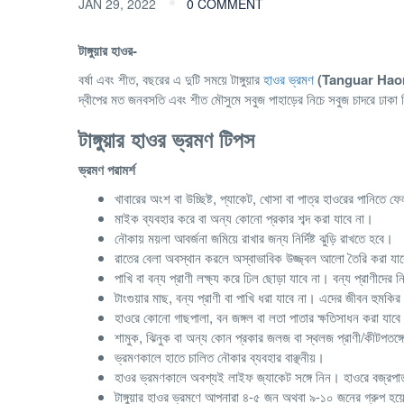
JAN 29, 2022
0 COMMENT
টাঙ্গুয়ার হাওর-
বর্ষা এবং শীত, বছরের এ দুটি সময়ে টাঙ্গুয়ার
হাওর ভ্রমণ
(Tanguar Hao
দ্বীপের মত জনবসতি এবং শীত মৌসুমে সবুজ পাহাড়ের নিচে সবুজ চাদরে ঢাকা 
টাঙ্গুয়ার হাওর ভ্রমণ টিপস
ভ্রমণ পরামর্শ
খাবারের অংশ বা উচ্ছিষ্ট, প্যাকেট, খোসা বা পাত্র হাওরের পানিতে 
মাইক ব্যবহার করে বা অন্য কোনো প্রকার শব্দ করা যাবে না।
নৌকায় ময়লা আবর্জনা জমিয়ে রাখার জন্য নির্দিষ্ট ঝুড়ি রাখতে হবে।
রাতের বেলা অবস্থান করলে অস্বাভাবিক উজ্জ্বল আলো তৈরি করা যা
পাখি বা বন্য প্রাণী লক্ষ্য করে ঢিল ছোড়া যাবে না। বন্য প্রাণীদের ন
টাংগুয়ার মাছ, বন্য প্রাণী বা পাখি ধরা যাবে না। এদের জীবন হুম
হাওরে কোনো গাছপালা, বন জঙ্গল বা লতা পাতার ক্ষতিসাধন করা যাবে
শামুক, ঝিনুক বা অন্য কোন প্রকার জলজ বা স্থলজ প্রাণী/কীটপতঙ্গে
ভ্রমণকালে হাতে চালিত নৌকার ব্যবহার বাঞ্ছনীয়।
হাওর ভ্রমণকালে অবশ্যই লাইফ জ্যাকেট সঙ্গে নিন। হাওরে বজ্রপা
টাঙ্গুয়ার হাওর ভ্রমণে আপনারা ৪-৫ জন অথবা ৯-১০ জনের গ্রুপ হয়ে