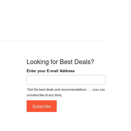
n
n
a
t
l
p
p
r
r
i
i
c
c
e
e
i
w
s
a
:
Looking for Best Deals?
s
৳
:
Enter your E-mail Address
৳
1
5
1
,
*Get the best deals and recommendations . . . (you can
8
2
unsubscribe at any time).
,
5
0
0
0
0