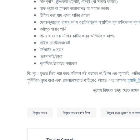
সানগ্লাস, টুপি/ক্যাপ/হ্যাট, গামছা (যা সহজে শুকাবে)
হাফ প্যান্ট বা হালকা জামাকাপড় যা সহজে শুকায়।
রিফিল করা যায় এমন পানির বোতল
ফোন/ক্যামেরা রাখার জন্য ওয়াটারপ্রুফ প্লাস্টিক ব্যাগ/জিপলক ব্যা
পর্যাপ্ত খাবার পানি
পাওয়ার ব্যাংক সাঁতার কাটার জন্য অতিরিক্ত কাপড়
লাইফ ভেস্ট/জ্যাকেট
টর্চলাইট ও ম্যাচ
রেইনকোট/ছাতা
প্লাস্টিক/রাবারের স্যান্ডেল
বি: দ্র : ঘুরতে গিয়ে দয়া করে পরিবেশ নষ্ট করবেন না,চিপস এর প্যাকেট, 
পৃথিবীকে সুন্দর রাখা এবং রক্ষনাবেক্ষনের দায়িত্বও আমার এবং আপনার
হ্যাপি_ট
ভ্রমণ বিষয়ক তথ্য পেতে জয়
টাঙ্গুয়ার হাওর
টাঙ্গুয়ার হাওর ভ্রমণ টিপস
টাঙ্গুয়ার হাওর ভ্রমণে যা যা সা