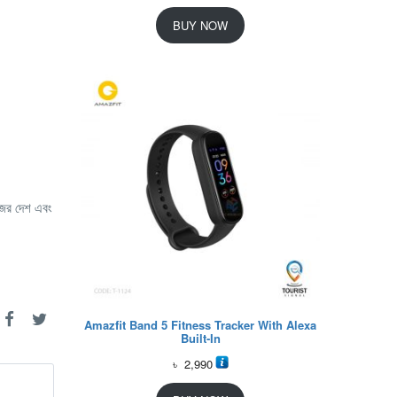
BUY NOW
িজের দেশ এবং
Amazfit Band 5 Fitness Tracker With Alexa
Built-In
৳
2,990