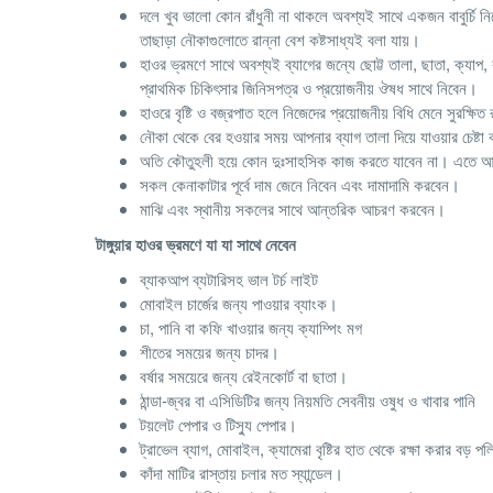
দলে খুব ভালো কোন রাঁধুনী না থাকলে অবশ্যই সাথে একজন বাবুর্চি 
তাছাড়া নৌকাগুলোতে রান্না বেশ কষ্টসাধ্যই বলা যায়।
হাওর ভ্রমণে সাথে অবশ্যই ব্যাগের জন্যে ছোট্ট তালা, ছাতা, ক্যাপ
প্রাথমিক চিকিৎসার জিনিসপত্র ও প্রয়োজনীয় ঔষধ সাথে নিবেন।
হাওরে বৃষ্টি ও বজ্রপাত হলে নিজেদের প্রয়োজনীয় বিধি মেনে সুরক্ষি
নৌকা থেকে বের হওয়ার সময় আপনার ব্যাগ তালা দিয়ে যাওয়ার চেষ্
অতি কৌতুহলী হয়ে কোন দুঃসাহসিক কাজ করতে যাবেন না। এতে আপনা
সকল কেনাকাটার পূর্বে দাম জেনে নিবেন এবং দামাদামি করবেন।
মাঝি এবং স্থানীয় সকলের সাথে আন্তরিক আচরণ করবেন।
টাঙ্গুয়ার হাওর ভ্রমণে যা যা সাথে নেবেন
ব্যাকআপ ব্যটারিসহ ভাল টর্চ লাইট
মোবাইল চার্জের জন্য পাওয়ার ব্যাংক।
চা, পানি বা কফি খাওয়ার জন্য ক্যাম্পিং মগ
শীতের সময়ের জন্য চাদর।
বর্ষার সময়েরে জন্য রেইনকোর্ট বা ছাতা।
ঠান্ডা-জ্বর বা এসিডিটির জন্য নিয়মতি সেবনীয় ওষুধ ও খাবার পানি
টয়লেট পেপার ও টিস্যু পেপার।
ট্রাভেল ব্যাগ, মোবাইল, ক্যামেরা বৃষ্টির হাত থেকে রক্ষা করার বড় পল
কাঁদা মাটির রাস্তায় চলার মত স্যান্ডেল।