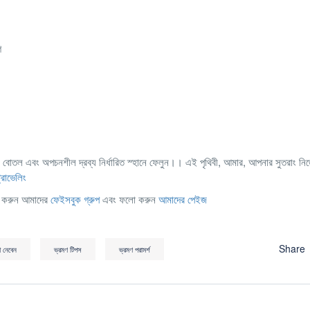
গ
পানির বোতল এবং অপচনশীল দ্রব্য নির্ধারিত স্হানে ফেলুন।। এই পৃথিবী, আমার, আপনার সুতরাং ন
্রাভেলিং
েন করুন আমাদের
ফেইসবুক গ্রুপ
এবং ফলো করুন
আমাদের পেইজ
Share
থে নেবেন
ভ্রমণ টিপস
ভ্রমণ পরামর্শ