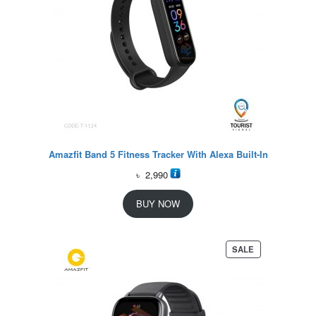
Amazfit Band 5 Fitness Tracker With Alexa Built-In
৳
2,990
BUY NOW
P
SALE
R
O
D
U
C