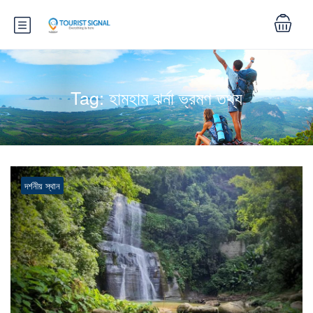
Tag:
হামহাম ঝর্না ভ্রমণ তথ্য
দর্শনীয় স্থান