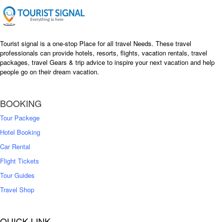
e
i
w
s
a
:
s
৳
Tourist signal is a one-stop Place for all travel Needs. These travel
:
professionals can provide hotels, resorts, flights, vacation rentals, travel
৳
packages, travel Gears & trip advice to inspire your next vacation and help
1
people go on their dream vacation.
5
1
,
8
2
BOOKING
,
5
0
0
Tour Packege
0
0
Hotel Booking
Car Rental
Flight Tickets
Tour Guides
Travel Shop
QUICK LINK