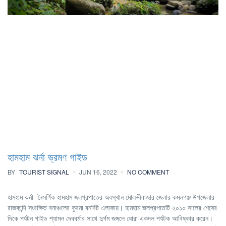
হামহাম ঝর্না ভ্রমণ গাইড
BY
TOURIST SIGNAL
JUN 16, 2022
NO COMMENT
হামহাম ঝর্না- নৈসর্গিক হামহাম জলপ্রপাতের অবস্থান মৌলভীবাজার জেলার কমলগঞ্জ উপজেলার
রাজকান্দি সংরক্ষিত বনাঞ্চলের কুরমা বনবিট এলাকায়। হামহাম জলপ্রপাতটি ২০১০ সালের শেষের
দিকে পর্যটন গাইড শ্যামল দেববর্মার সাথে দুর্গম জঙ্গলে ঘোরা একদল পর্যটক আবিষ্কার করেন।