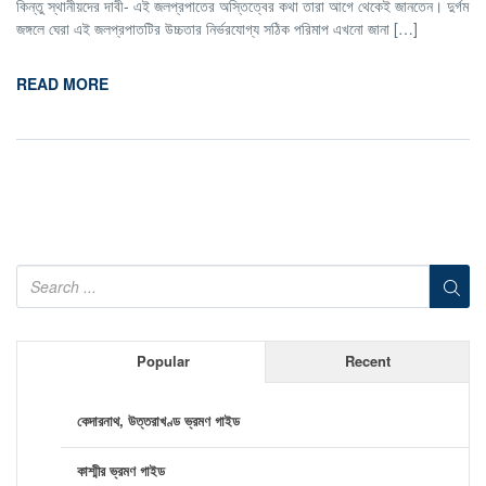
কিন্তু স্থানীয়দের দাবী- এই জলপ্রপাতের অস্তিত্বের কথা তারা আগে থেকেই জানতেন। দুর্গম
জঙ্গলে ঘেরা এই জলপ্রপাতটির উচ্চতার নির্ভরযোগ্য সঠিক পরিমাপ এখনো জানা […]
READ MORE
Popular
Recent
কেদারনাথ, উত্তরাখণ্ড ভ্রমণ গাইড
কাশ্মীর ভ্রমণ গাইড