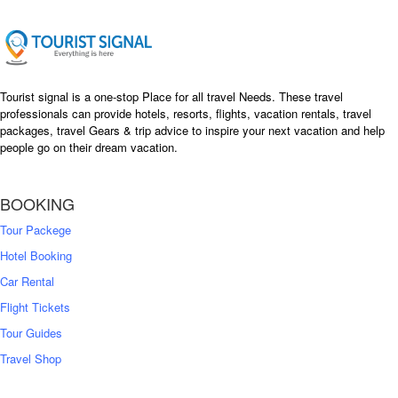
c
e
e
i
w
s
a
:
s
৳
Tourist signal is a one-stop Place for all travel Needs. These travel
:
professionals can provide hotels, resorts, flights, vacation rentals, travel
৳
packages, travel Gears & trip advice to inspire your next vacation and help
1
people go on their dream vacation.
5
1
,
8
2
BOOKING
,
5
0
0
Tour Packege
0
0
Hotel Booking
Car Rental
Flight Tickets
Tour Guides
Travel Shop