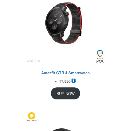
Amazfit GTR 4 Smartwatch
৳
17,990
BUY NOW