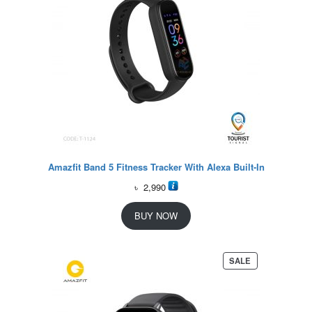
Amazfit Band 5 Fitness Tracker With Alexa Built-In
৳
2,990
BUY NOW
P
SALE
R
O
D
U