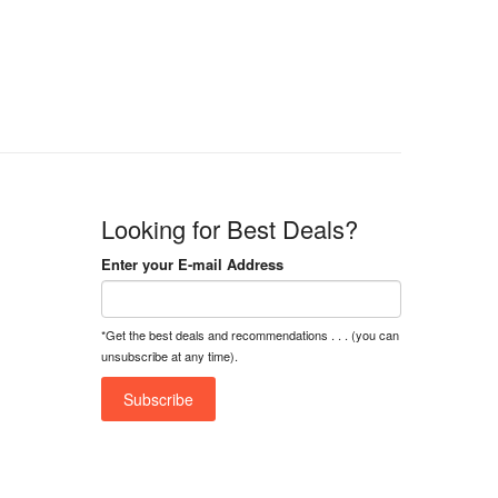
n
n
a
t
l
p
p
r
r
i
i
c
c
e
e
i
w
s
a
:
Looking for Best Deals?
s
৳
:
Enter your E-mail Address
৳
1
5
1
,
*Get the best deals and recommendations . . . (you can
8
2
unsubscribe at any time).
,
5
0
0
0
0