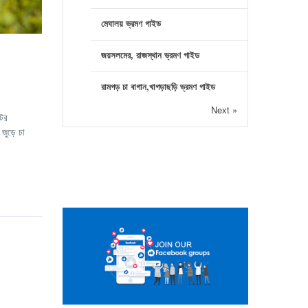
মেঘালয় ভ্রমণ গাইড
জয়সলমের, রাজস্থান ভ্রমণ গাইড
রামগড় চা বাগান,খাগড়াছড়ি ভ্রমণ গাইড
Next »
টের
জুড়ে চা