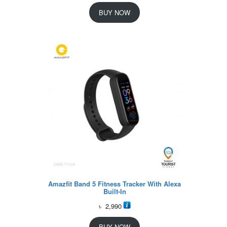
BUY NOW
Amazfit Band 5 Fitness Tracker With Alexa
Built-In
৳
2,990
BUY NOW