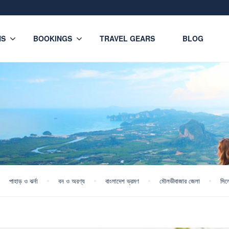
NS
BOOKINGS
TRAVEL GEARS
BLOG
পাহাড় ও ঝর্না
বন ও অরণ্য
বাংলাদেশ ভ্রমণ
মৌলভীবাজার জেলা
সিল