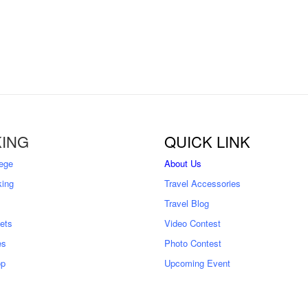
ING
QUICK LINK
ege
About Us
king
Travel Accessories
Travel Blog
kets
Video Contest
es
Photo Contest
op
Upcoming Event