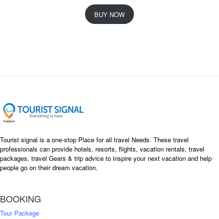
r
u
i
r
BUY NOW
g
r
i
e
n
n
a
t
l
p
p
r
r
i
i
c
c
e
e
i
w
s
a
:
s
৳
Tourist signal is a one-stop Place for all travel Needs. These travel
:
professionals can provide hotels, resorts, flights, vacation rentals, travel
৳
packages, travel Gears & trip advice to inspire your next vacation and help
1
people go on their dream vacation.
5
1
,
8
2
BOOKING
,
5
0
0
Tour Packege
0