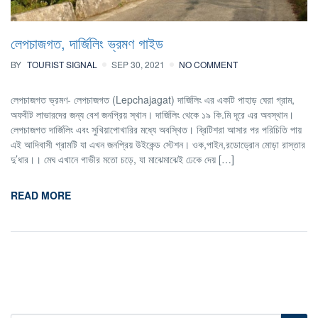
লেপচাজগত, দার্জিলিং ভ্রমণ গাইড
BY
TOURIST SIGNAL
SEP 30, 2021
NO COMMENT
লেপচাজগত ভ্রমণ- লেপচাজগত (Lepchajagat) দার্জিলিং এর একটি পাহাড় ঘেরা গ্রাম,
অফবীট লাভারদের জন্য বেশ জনপ্রিয় স্থান। দার্জিলিং থেকে ১৯ কি.মি দূরে এর অবস্থান।
লেপচাজগত দার্জিলিং এবং সুখিয়াপোখারির মধ্যে অবস্থিত। ব্রিটিশরা আসার পর পরিচিতি পায়
এই আদিবাসী গ্রামটি যা এখন জনপ্রিয় উইকেন্ড স্টেশন। ওক,পাইন,রডোড্রোন মোড়া রাস্তার
দু’ধার।। মেঘ এখানে গাভীর মতো চড়ে, যা মাঝেমাঝেই ঢেকে দেয় […]
READ MORE