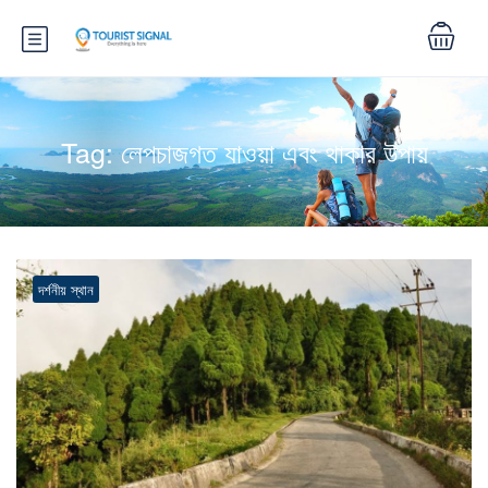
Tag:
লেপচাজগত যাওয়া এবং থাকার উপায়
দর্শনীয় স্থান