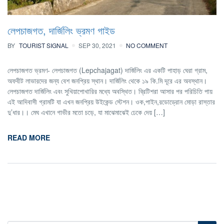
লেপচাজগত, দার্জিলিং ভ্রমণ গাইড
BY
TOURIST SIGNAL
SEP 30, 2021
NO COMMENT
লেপচাজগত ভ্রমণ- লেপচাজগত (Lepchajagat) দার্জিলিং এর একটি পাহাড় ঘেরা গ্রাম,
অফবীট লাভারদের জন্য বেশ জনপ্রিয় স্থান। দার্জিলিং থেকে ১৯ কি.মি দূরে এর অবস্থান।
লেপচাজগত দার্জিলিং এবং সুখিয়াপোখারির মধ্যে অবস্থিত। ব্রিটিশরা আসার পর পরিচিতি পায়
এই আদিবাসী গ্রামটি যা এখন জনপ্রিয় উইকেন্ড স্টেশন। ওক,পাইন,রডোড্রোন মোড়া রাস্তার
দু’ধার।। মেঘ এখানে গাভীর মতো চড়ে, যা মাঝেমাঝেই ঢেকে দেয় […]
READ MORE