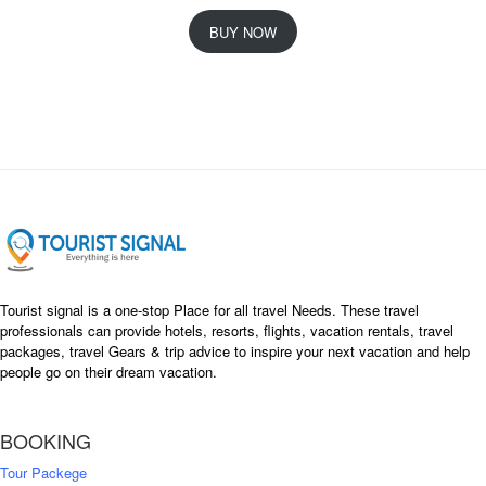
r
u
i
r
BUY NOW
g
r
i
e
n
n
a
t
l
p
p
r
r
i
i
c
c
e
e
i
w
s
a
:
s
৳
Tourist signal is a one-stop Place for all travel Needs. These travel
:
professionals can provide hotels, resorts, flights, vacation rentals, travel
৳
packages, travel Gears & trip advice to inspire your next vacation and help
1
people go on their dream vacation.
5
1
,
8
2
BOOKING
,
5
0
0
Tour Packege
0