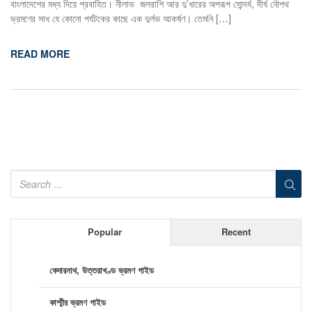
বাংলাদেশের মধ্য দিয়ে প্রবাহিত। নীলাভ জলরাশি আর দু’ধারের অপরূপ সোন্দর্য, দীর্ঘ নৌপথ
ভ্রমণের সাধ যে কোনো পর্যটকের কাছে এক দুর্লভ আকর্ষণ। তেমনি […]
READ MORE
Popular
Recent
কেদারনাথ, উত্তরাখণ্ড ভ্রমণ গাইড
কাশ্মীর ভ্রমণ গাইড