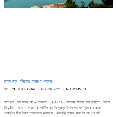
লালাখাল, সিলেট ভ্রমণ গাইড
BY
TOURIST SIGNAL
NOV 30, 2021
NO COMMENT
লালাখাল : নীল জলের নদী – লালাখাল (Lalakhal) সিলেটের নীলনদ নামে পরিচিত। সিলেট
(Sylhet) শহর থেকে ৩৫ কিলোমিটার দূরে জৈন্তাপুর উপজেলায় অবস্থিত। ভারতের
চেরাপুঞ্জির ঠিক নিচেই লালাখালের অবস্থান। চেরাপুঞ্জি পাহাড় থেকে উৎপন্ন এই নদী