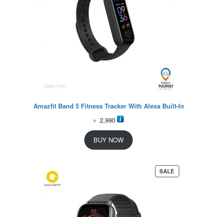
Amazfit Band 5 Fitness Tracker With Alexa Built-In
৳
2,990
BUY NOW
P
SALE
R
O
D
U
C