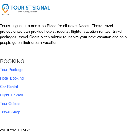
e
i
w
s
a
:
s
৳
Tourist signal is a one-stop Place for all travel Needs. These travel
:
professionals can provide hotels, resorts, flights, vacation rentals, travel
৳
packages, travel Gears & trip advice to inspire your next vacation and help
1
people go on their dream vacation.
5
1
,
8
2
BOOKING
,
5
0
0
Tour Packege
0
0
Hotel Booking
Car Rental
Flight Tickets
Tour Guides
Travel Shop
QUICK LINK