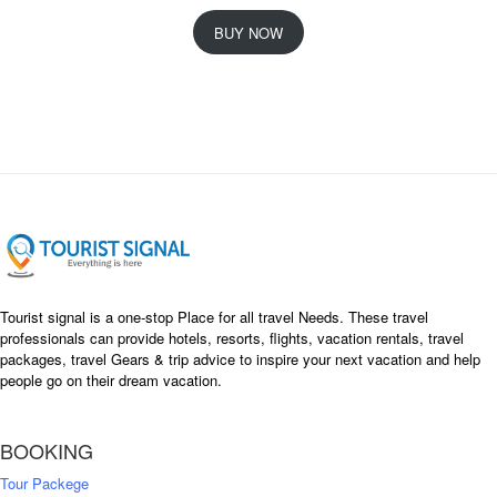
r
u
i
r
BUY NOW
g
r
i
e
n
n
a
t
l
p
p
r
r
i
i
c
c
e
e
i
w
s
a
:
s
৳
Tourist signal is a one-stop Place for all travel Needs. These travel
:
professionals can provide hotels, resorts, flights, vacation rentals, travel
৳
packages, travel Gears & trip advice to inspire your next vacation and help
1
people go on their dream vacation.
5
1
,
8
2
BOOKING
,
5
0
0
Tour Packege
0