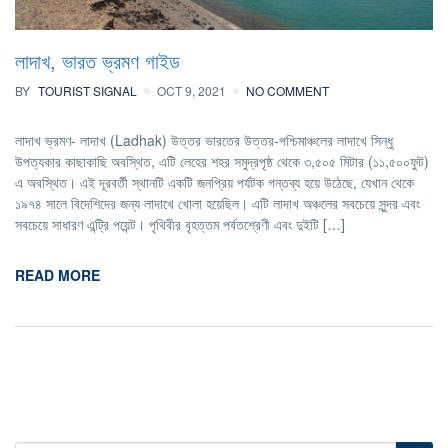
লাদাখ, ভারত ভ্রমণ গাইড
BY
TOURIST SIGNAL
OCT 9, 2021
NO COMMENT
লাদাখ ভ্রমণ- লাদাখ (Ladhak) উত্তর ভারতের উত্তর-পশ্চিমাঞ্চলের লাদাখে সিন্ধু
উপত্যকার কাছাকাছি অবস্থিত, এটি লেহের শহর সমুদ্রপৃষ্ঠ থেকে ৩,৫০৫ মিটার (১১,৫০০ফুট)
এ অবস্থিত। এই দূরবর্তী স্থানটি একটি জনপ্রিয় পর্যটক গন্তব্য হয়ে উঠেছে, যেখান থেকে
১৯৭৪ সালে বিদেশিদের জন্য লাদাখে খোলা হয়েছিল। এটি লাদাখ অঞ্চলের সবচেয়ে সুন্দর এবং
সবচেয়ে সাধারণ এন্ট্রি পয়েন্ট। পৃথিবীর বৃহত্তম পর্বতশ্রেণী এবং দুইটি […]
READ MORE