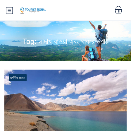
Tag:
লাদাখ যাওয়া এবং থাকার উপায়
দর্শনীয় স্থান