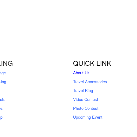
ING
QUICK LINK
ege
About Us
king
Travel Accessories
Travel Blog
kets
Video Contest
es
Photo Contest
op
Upcoming Event