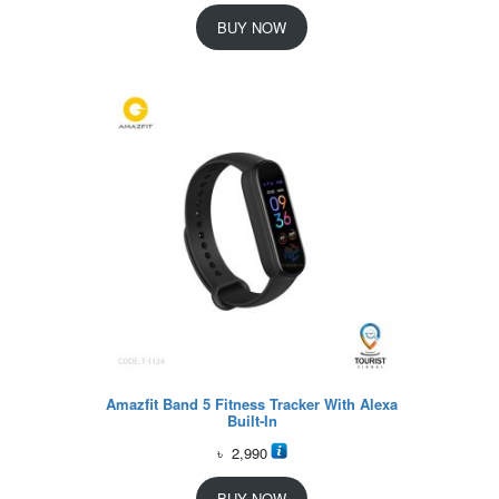
BUY NOW
Amazfit Band 5 Fitness Tracker With Alexa
Built-In
৳
2,990
BUY NOW