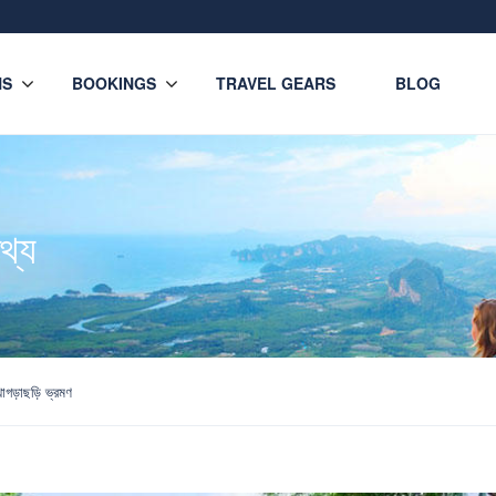
NS
BOOKINGS
TRAVEL GEARS
BLOG
থ্য
াগড়াছড়ি ভ্রমণ