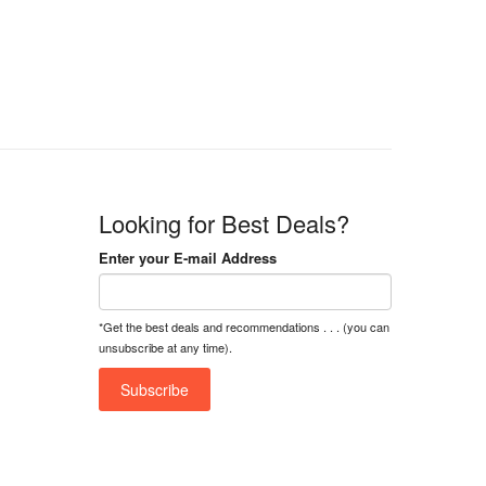
n
n
a
t
l
p
p
r
r
i
i
c
c
e
e
i
w
s
a
:
Looking for Best Deals?
s
৳
:
Enter your E-mail Address
৳
1
5
1
,
*Get the best deals and recommendations . . . (you can
8
2
unsubscribe at any time).
,
5
0
0
0
0