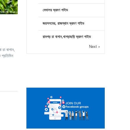
মেঘালয় ভ্রমণ গাইড
জয়সলমের, রাজস্থান ভ্রমণ গাইড
রামগড় চা বাগান,খাগড়াছড়ি ভ্রমণ গাইড
Next »
ো চা বাগান,
ে প্রতিদিন