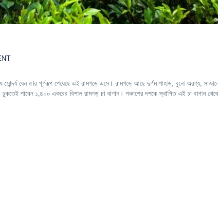
ENT
সৌন্দর্য যেন তার পূর্ণরূপ পেয়েছে এই রামগড়ে এসে। রামগড়ে আছে দুর্গম পাহাড়, বুনো অরণ্য, সাজান
ত শহরে ঢুকতেই পাবেন ১,৪০০ একরের বিশাল রামগড় চা বাগান। পঞ্চাশের দশকে স্থাপিত এই চা বাগান থেক