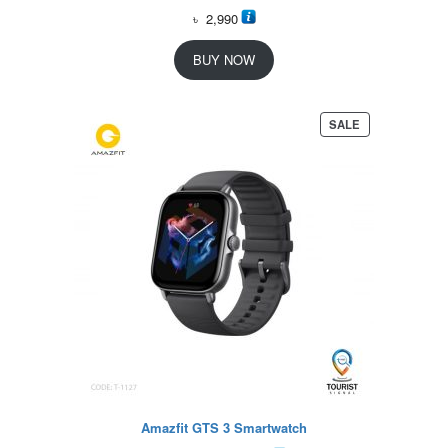
৳
2,990
BUY NOW
P
SALE
R
O
D
U
C
T
O
N
S
A
L
E
Amazfit GTS 3 Smartwatch