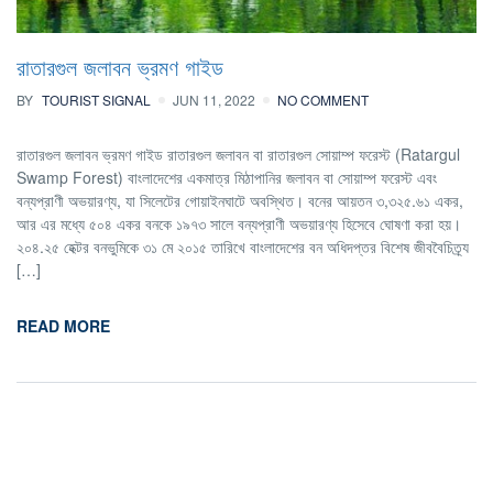
রাতারগুল জলাবন ভ্রমণ গাইড
BY
TOURIST SIGNAL
JUN 11, 2022
NO COMMENT
রাতারগুল জলাবন ভ্রমণ গাইড রাতারগুল জলাবন বা রাতারগুল সোয়াম্প ফরেস্ট (Ratargul
Swamp Forest) বাংলাদেশের একমাত্র মিঠাপানির জলাবন বা সোয়াম্প ফরেস্ট এবং
বন্যপ্রাণী অভয়ারণ্য, যা সিলেটের গোয়াইনঘাটে অবস্থিত। বনের আয়তন ৩,৩২৫.৬১ একর,
আর এর মধ্যে ৫০৪ একর বনকে ১৯৭৩ সালে বন্যপ্রাণী অভয়ারণ্য হিসেবে ঘোষণা করা হয়।
২০৪.২৫ হেক্টর বনভুমিকে ৩১ মে ২০১৫ তারিখে বাংলাদেশের বন অধিদপ্তর বিশেষ জীববৈচিত্র্য
[…]
READ MORE