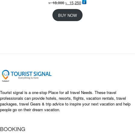
O
C
৳
18,000
৳
15,250
r
u
i
r
BUY NOW
g
r
i
e
n
n
a
t
l
p
p
r
r
i
i
c
c
e
e
i
w
s
a
:
s
৳
Tourist signal is a one-stop Place for all travel Needs. These travel
:
professionals can provide hotels, resorts, flights, vacation rentals, travel
৳
packages, travel Gears & trip advice to inspire your next vacation and help
1
people go on their dream vacation.
5
1
,
8
2
BOOKING
,
5
0
0