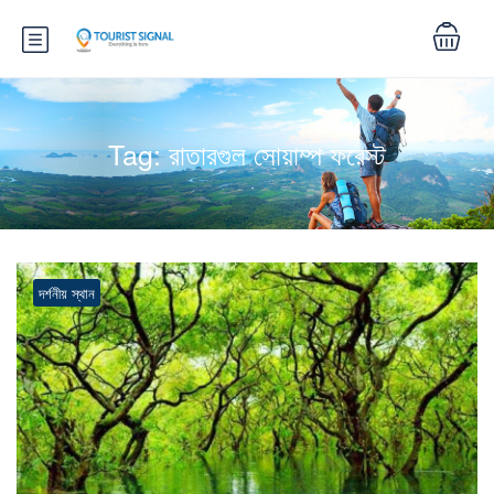
Tag:
রাতারগুল সোয়াম্প ফরেস্ট
দর্শনীয় স্থান