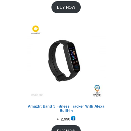
BUY NOW
Amazfit Band 5 Fitness Tracker With Alexa
Built-In
৳
2,990
BUY NOW