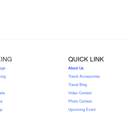
ING
QUICK LINK
ege
About Us
king
Travel Accessories
Travel Blog
kets
Video Contest
es
Photo Contest
op
Upcoming Event