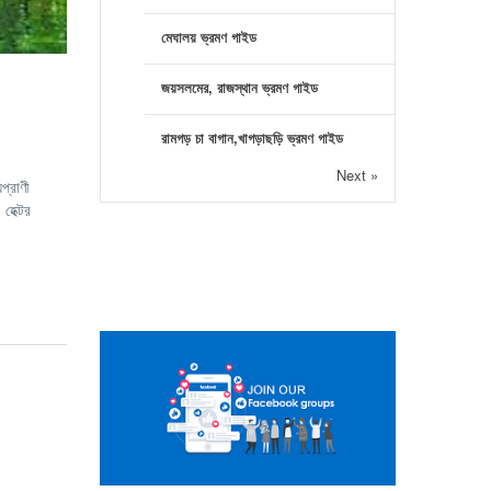
মেঘালয় ভ্রমণ গাইড
জয়সলমের, রাজস্থান ভ্রমণ গাইড
রামগড় চা বাগান,খাগড়াছড়ি ভ্রমণ গাইড
Next »
প্রাণী
হেক্টর