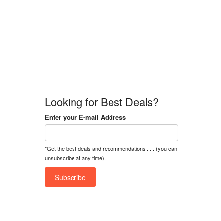
n
n
a
t
l
p
p
r
r
i
i
c
c
e
e
i
w
s
a
:
Looking for Best Deals?
s
৳
:
Enter your E-mail Address
৳
1
5
1
,
*Get the best deals and recommendations . . . (you can
8
2
unsubscribe at any time).
,
5
0
0
0
0