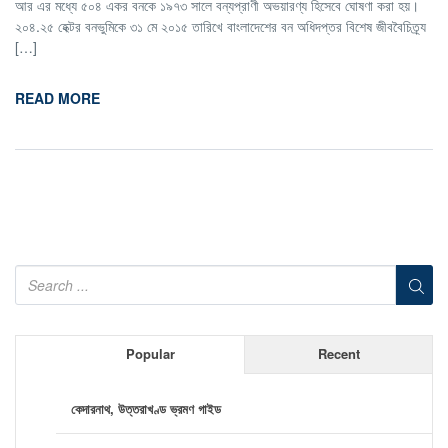
আর এর মধ্যে ৫০৪ একর বনকে ১৯৭৩ সালে বন্যপ্রাণী অভয়ারণ্য হিসেবে ঘোষণা করা হয়।
২০৪.২৫ হেক্টর বনভুমিকে ৩১ মে ২০১৫ তারিখে বাংলাদেশের বন অধিদপ্তর বিশেষ জীববৈচিত্র্য
[…]
READ MORE
Popular
Recent
কেদারনাথ, উত্তরাখণ্ড ভ্রমণ গাইড