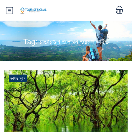
Tag:
রাতারগুল জলাবন ভ্রমণ গাইড
দর্শনীয় স্থান