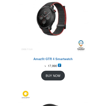
Amazfit GTR 4 Smartwatch
৳
17,990
BUY NOW