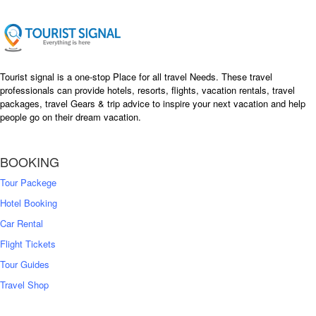
c
e
e
i
w
s
a
:
s
৳
Tourist signal is a one-stop Place for all travel Needs. These travel
:
professionals can provide hotels, resorts, flights, vacation rentals, travel
৳
packages, travel Gears & trip advice to inspire your next vacation and help
1
people go on their dream vacation.
5
1
,
8
2
BOOKING
,
5
0
0
Tour Packege
0
0
Hotel Booking
Car Rental
Flight Tickets
Tour Guides
Travel Shop