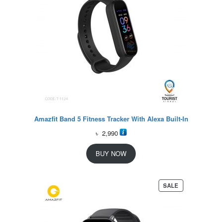
Amazfit Band 5 Fitness Tracker With Alexa Built-In
৳
2,990
BUY NOW
P
SALE
R
O
D
U