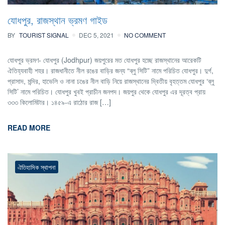
যোধপুর, রাজস্থান ভ্রমণ গাইড
BY
TOURIST SIGNAL
DEC 5, 2021
NO COMMENT
যোধপুর ভ্রমণ- যোধপুর (Jodhpur) জয়পুরের মত যোধপুর হচ্ছে রাজস্থানের আরেকটি
ঐতিহ্যবাহী শহর। রাজধানীতে নীল রঙের বাড়ির জন্য “ব্লু সিটি” নামে পরিচিত যোধপুর। দুর্গ,
প্রাসাদ, মন্দির, হাভেলি ও নানা ঢঙের নীল বাড়ি নিয়ে রাজস্থানের দ্বিতীয় বৃহত্তম যোধপুর ‘ব্লু
সিটি’ নামে পরিচিত। যোধপুর খুবই প্রাচীন জনপদ। জয়পুর থেকে যোধপুর এর দূরত্ব প্রায়
৩৩৩ কিলোমিটার। ১৪৫৯-এ রাঠোর রাজ […]
READ MORE
ঐতিহাসিক স্থাপনা