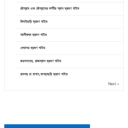
চট্টগ্রাম এবং চট্টগ্রামের দর্শনীয় স্থান ভ্রমণ গাইড
বিলাইছড়ি ভ্রমণ গাইড
আলীকদম ভ্রমণ গাইড
মেঘালয় ভ্রমণ গাইড
জয়সলমের, রাজস্থান ভ্রমণ গাইড
রামগড় চা বাগান,খাগড়াছড়ি ভ্রমণ গাইড
Next »