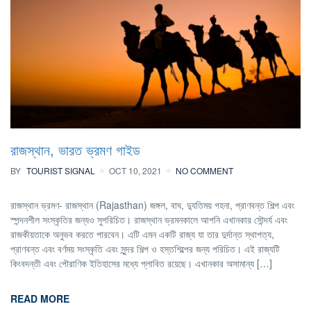
রাজস্থান, ভারত ভ্রমণ গাইড
BY
TOURIST SIGNAL
OCT 10, 2021
NO COMMENT
রাজস্থান ভ্রমণ- রাজস্থান (Rajasthan) জঙ্গল, বাঘ, দ্যুতিময় গহনা, প্রাণবন্ত শিল্প এবং
স্পন্দনশীল সংস্কৃতির জন্যও সুপরিচিত। রাজস্থান ভ্রমনকালে আপনি এখানকার সৌন্দর্য এবং
রাজকীয়তাকে অনুভব করতে পারবেন। এটি এমন একটি রাজ্য যা তার দুর্দান্ত স্থাপত্য,
প্রাণবন্ত এবং বর্ণময় সংস্কৃতি এবং সুন্দর শিল্প ও হস্তশিল্পের জন্য পরিচিত। এই রাজ্যটি
কিংবদন্তী এবং পৌরাণিক ইতিহাসের মধ্যে প্লাবিত রয়েছে। এখানকার অসামান্য […]
READ MORE