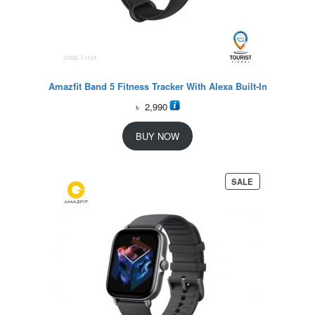
Amazfit Band 5 Fitness Tracker With Alexa Built-In
৳
2,990
BUY NOW
P
SALE
R
O
D
U
C
T
O
N
S
A
L