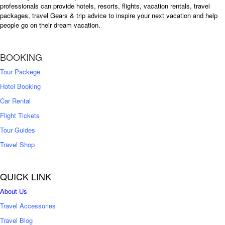
professionals can provide hotels, resorts, flights, vacation rentals, travel
৳
packages, travel Gears & trip advice to inspire your next vacation and help
1
people go on their dream vacation.
5
1
,
8
2
BOOKING
,
5
0
0
Tour Packege
0
0
Hotel Booking
Car Rental
Flight Tickets
Tour Guides
Travel Shop
QUICK LINK
About Us
Travel Accessories
Travel Blog