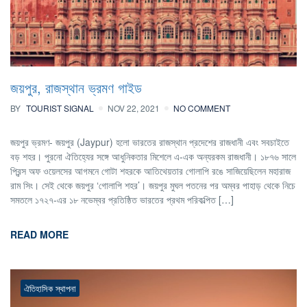
জয়পুর, রাজস্থান ভ্রমণ গাইড
BY
TOURIST SIGNAL
NOV 22, 2021
NO COMMENT
জয়পুর ভ্রমণ- জয়পুর (Jaypur) হলো ভারতের রাজস্থান প্রদেশের রাজধানী এবং সবচাইতে
বড় শহর। পুরনো ঐতিহ্যের সঙ্গে আধুনিকতার মিশেলে এ-এক অন্যরকম রাজধানী। ১৮৭৬ সালে
প্রিন্স অফ ওয়েলসের আগমনে গোটা শহরকে আতিথেয়তার গোলাপি রঙে সাজিয়েছিলেন মহারাজ
রাম সিং। সেই থেকে জয়পুর ‘গোলাপি শহর’। জয়পুর মুঘল পতনের পর অম্বর পাহাড় থেকে নিচে
সমতলে ১৭২৭-এর ১৮ নভেম্বর প্রতিষ্ঠিত ভারতের প্রথম পরিকল্পিত […]
READ MORE
ঐতিহাসিক স্থাপনা