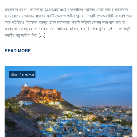
জয়সলমের ভ্রমণ- জয়সলমের (Jaisalmer) রাজস্থানের প্রসিদ্ধ একটি শহর। জয়সলমের
হল ভারতের রাজস্থান রাজ্যের একটি জেলা ও পর্যটন কেন্দ্র। শহরটি গোল্ডেন সিটি বা স্বর্ণ শহর
নামে পরিচিত। বিকেলের পড়ন্ত রোদে জয়সলমের শহরটি সত্যিই সোনার শহর বলে মনে হয়।
জয়পুর বা যোধপুরের মত রং করা নয়। বাড়িঘর, অফিস, কাছা্রি থেকে মন্দির, দুর্গ — সবকিছুই
স্থানীয় স্যান্ডস্টোন দিয়ে […]
READ MORE
ঐতিহাসিক স্থাপনা