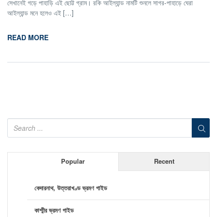
সেখানেই গড়ে পাহাড়ি এই ছোট্ট গ্রাম। রকি আইল্যান্ড নামটি শুনলে সাগর-পাহাড়ে ঘেরা
আইল্যান্ড মনে হলেও এই […]
READ MORE
Popular
Recent
কেদারনাথ, উত্তরাখণ্ড ভ্রমণ গাইড
কাশ্মীর ভ্রমণ গাইড