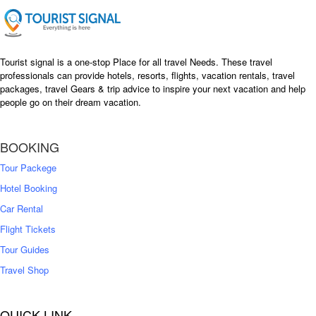
e
i
w
s
a
:
s
৳
Tourist signal is a one-stop Place for all travel Needs. These travel
:
professionals can provide hotels, resorts, flights, vacation rentals, travel
৳
packages, travel Gears & trip advice to inspire your next vacation and help
1
people go on their dream vacation.
5
1
,
8
2
BOOKING
,
5
0
0
Tour Packege
0
0
Hotel Booking
Car Rental
Flight Tickets
Tour Guides
Travel Shop
QUICK LINK