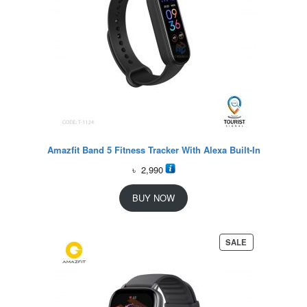
Amazfit Band 5 Fitness Tracker With Alexa Built-In
৳
2,990
BUY NOW
P
SALE
R
O
D
U
C