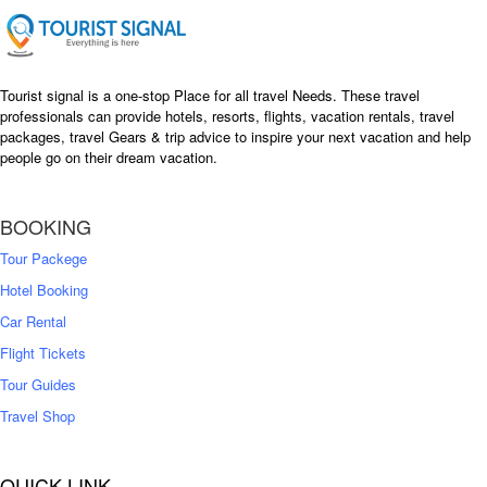
e
i
w
s
a
:
s
৳
Tourist signal is a one-stop Place for all travel Needs. These travel
:
professionals can provide hotels, resorts, flights, vacation rentals, travel
৳
packages, travel Gears & trip advice to inspire your next vacation and help
1
people go on their dream vacation.
5
1
,
8
2
BOOKING
,
5
0
0
Tour Packege
0
0
Hotel Booking
Car Rental
Flight Tickets
Tour Guides
Travel Shop
QUICK LINK