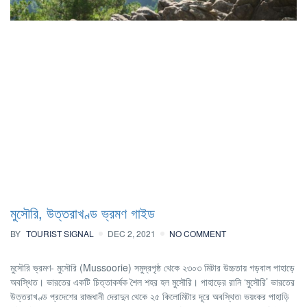
মুসৌরি, উত্তরাখণ্ড ভ্রমণ গাইড
BY
TOURIST SIGNAL
DEC 2, 2021
NO COMMENT
মুসৌরি ভ্রমণ- মুসৌরি (Mussoorie) সমুদ্রপৃষ্ঠ থেকে ২৩০৩ মিটার উচ্চতায় গড়বাল পাহাড়ে
অবস্থিত। ভারতের একটি চিত্তাকর্ষক শৈল শহর হল মুসৌরি। পাহাড়ের রানি ‘মুসৌরি’ ভারতের
উত্তরাখণ্ড প্রদেশের রাজধানী দেরাদুন থেকে ২৫ কিলোমিটার দূরে অবস্থিত৷ ভয়ংকর পাহাড়ি