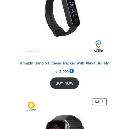
Amazfit Band 5 Fitness Tracker With Alexa Built-In
৳
2,990
BUY NOW
P
SALE
R
O
D
U
C