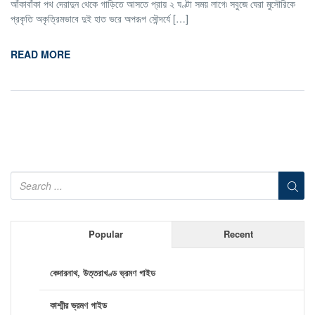
আঁকাবাঁকা পথ দেরাদুন থেকে গাড়িতে আসতে প্রায় ২ ঘণ্টা সময় লাগে৷ সবুজে ঘেরা মুসৌরিকে
প্রকৃতি অকৃত্রিমভাবে দুই হাত ভরে অপরূপ সৌন্দর্যে […]
READ MORE
Popular
Recent
কেদারনাথ, উত্তরাখণ্ড ভ্রমণ গাইড
কাশ্মীর ভ্রমণ গাইড