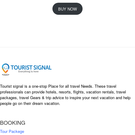
r
u
i
r
BUY NOW
g
r
i
e
n
n
a
t
l
p
p
r
r
i
i
c
c
e
e
i
w
s
a
:
s
৳
Tourist signal is a one-stop Place for all travel Needs. These travel
:
professionals can provide hotels, resorts, flights, vacation rentals, travel
৳
packages, travel Gears & trip advice to inspire your next vacation and help
1
people go on their dream vacation.
5
1
,
8
2
BOOKING
,
5
0
0
Tour Packege
0