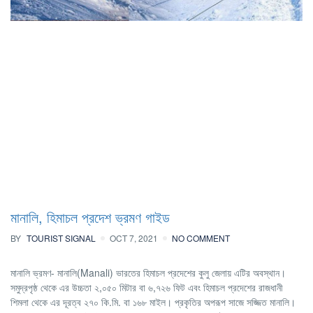
মানালি, হিমাচল প্রদেশ ভ্রমণ গাইড
BY
TOURIST SIGNAL
OCT 7, 2021
NO COMMENT
মানালি ভ্রমণ- মানালি(Manali) ভারতের হিমাচল প্রদেশের কুলু জেলায় এটির অবস্থান।
সমুদ্রপৃষ্ঠ থেকে এর উচ্চতা ২,০৫০ মিটার বা ৬,৭২৬ ফিট এবং হিমাচল প্রদেশের রাজধানী
শিমলা থেকে এর দূরত্ব ২৭০ কি.মি. বা ১৬৮ মাইল। প্রকৃতির অপরূপ সাজে সজ্জিত মানালি।