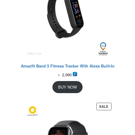
Amazfit Band 5 Fitness Tracker With Alexa Built-In
৳
2,990
BUY NOW
P
SALE
R
O
D
U
C