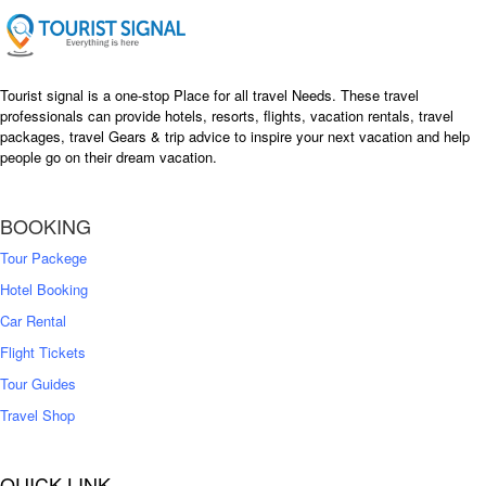
e
i
w
s
a
:
s
৳
Tourist signal is a one-stop Place for all travel Needs. These travel
:
professionals can provide hotels, resorts, flights, vacation rentals, travel
৳
packages, travel Gears & trip advice to inspire your next vacation and help
1
people go on their dream vacation.
5
1
,
8
2
BOOKING
,
5
0
0
Tour Packege
0
0
Hotel Booking
Car Rental
Flight Tickets
Tour Guides
Travel Shop
QUICK LINK