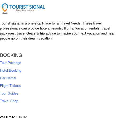
e
i
w
s
a
:
s
৳
Tourist signal is a one-stop Place for all travel Needs. These travel
:
professionals can provide hotels, resorts, flights, vacation rentals, travel
৳
packages, travel Gears & trip advice to inspire your next vacation and help
1
people go on their dream vacation.
5
1
,
8
2
BOOKING
,
5
0
0
Tour Packege
0
0
Hotel Booking
Car Rental
Flight Tickets
Tour Guides
Travel Shop
QUICK LINK