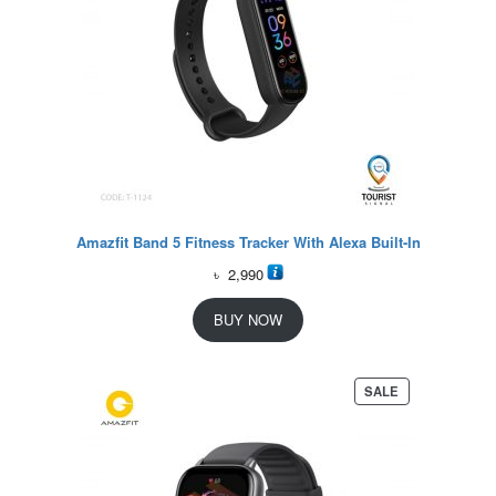
Amazfit Band 5 Fitness Tracker With Alexa Built-In
৳
2,990
BUY NOW
P
SALE
R
O
D
U
C