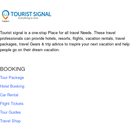
c
e
e
i
w
s
a
:
s
৳
Tourist signal is a one-stop Place for all travel Needs. These travel
:
professionals can provide hotels, resorts, flights, vacation rentals, travel
৳
packages, travel Gears & trip advice to inspire your next vacation and help
1
people go on their dream vacation.
5
1
,
8
2
BOOKING
,
5
0
0
Tour Packege
0
0
Hotel Booking
Car Rental
Flight Tickets
Tour Guides
Travel Shop