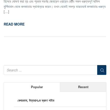
হিসেবে ঘোষণা করা হয় এবং প্রথম গভর্নর জেনারেল ওয়ারেন হেষ্টীং সকল গুরুত্বপূর্ণ অফিস
মুর্শিদাবাদ থেকে কলকাতায় স্থানান্তর করেন। তখন থেকেই সমগ্র ভারতবর্ষে কলকাতার গুরুত্ব
[…]
READ MORE
Popular
Recent
কেদারনাথ, উত্তরাখণ্ড ভ্রমণ গাইড