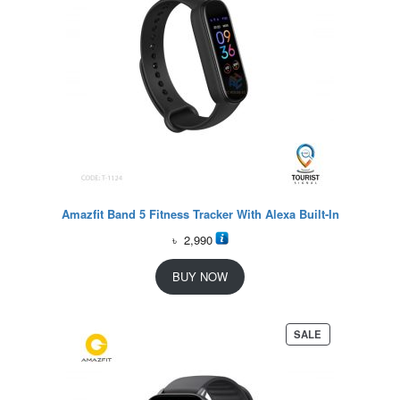
Amazfit Band 5 Fitness Tracker With Alexa Built-In
৳
2,990
BUY NOW
P
SALE
R
O
D
U