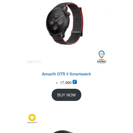
Amazfit GTR 4 Smartwatch
৳
17,990
BUY NOW