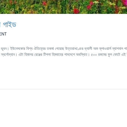
ণ গাইড
ENT
় ভুবন। ইউনেসকোর বিশ্ব ঐতিহ্যের তকমা পেয়েছে উত্তরাখণ্ডের ভ্যালী অফ ফ্লাওয়ার্স ন্যাশনাল পা
স্বর্গোদ্যান। এটা হিমালয় রেঞ্জের টিপলা হিমবাহের পাদদেশে অবস্থিত। ৫০০ রকমের ফুল ফোটে এই