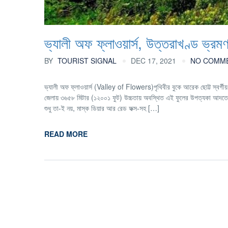
ভ্যালী অফ ফ্লাওয়ার্স, উত্তরাখণ্ড ভ্রম
BY
TOURIST SIGNAL
DEC 17, 2021
NO COMM
ভ্যালী অফ ফ্লাওয়ার্স (Valley of Flowers)পৃথিবীর বুকে আরেক ছোট্ট স্বর্গীয
জেলায় ৩৬৫৮ মিটার (১২০০১ ফুট) উচ্চতায় অবস্থিত এই ফুলের উপত্যকা আদতে 
শুধু তা-ই নয়, মাস্ক ডিয়ার আর রেড ফক্স-সহ […]
READ MORE