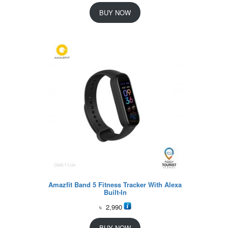
BUY NOW
Amazfit Band 5 Fitness Tracker With Alexa
Built-In
৳
2,990
BUY NOW