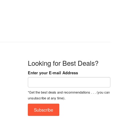
n
n
a
t
l
p
p
r
r
i
i
c
c
e
e
i
w
s
a
:
Looking for Best Deals?
s
৳
:
Enter your E-mail Address
৳
1
5
1
,
*Get the best deals and recommendations . . . (you can
8
2
unsubscribe at any time).
,
5
0
0
0
0