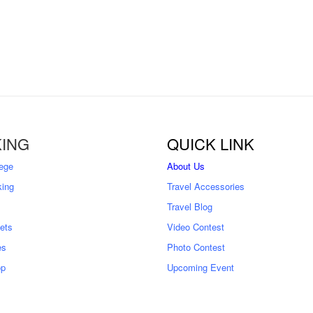
ING
QUICK LINK
ege
About Us
king
Travel Accessories
Travel Blog
kets
Video Contest
es
Photo Contest
op
Upcoming Event