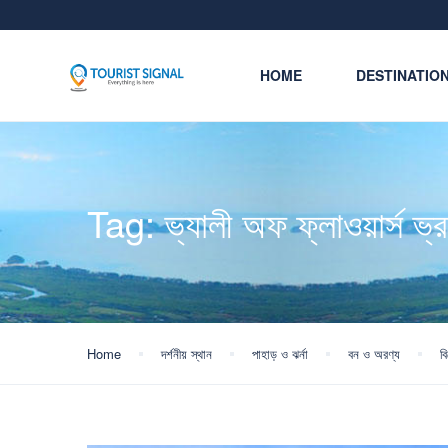
HOME
DESTINATIO
Tag:
ভ্যালী অফ ফ্লাওয়ার্স ভ
Home
দর্শনীয় স্থান
পাহাড় ও ঝর্না
বন ও অরণ্য
ব