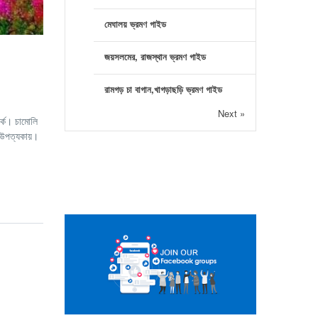
মেঘালয় ভ্রমণ গাইড
জয়সলমের, রাজস্থান ভ্রমণ গাইড
রামগড় চা বাগান,খাগড়াছড়ি ভ্রমণ গাইড
Next »
র্ক। চামোলি
 উপত্যকায়।