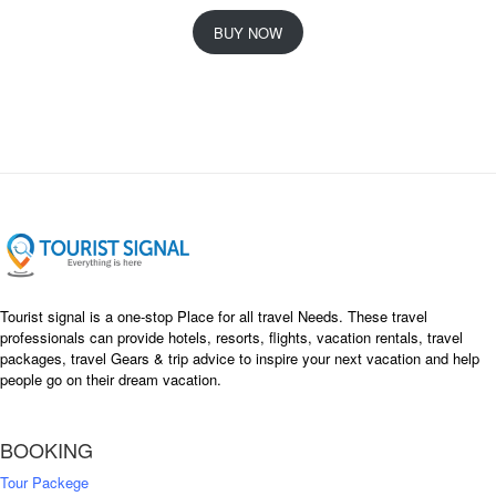
r
u
i
r
BUY NOW
g
r
i
e
n
n
a
t
l
p
p
r
r
i
i
c
c
e
e
i
w
s
a
:
s
৳
Tourist signal is a one-stop Place for all travel Needs. These travel
:
professionals can provide hotels, resorts, flights, vacation rentals, travel
৳
packages, travel Gears & trip advice to inspire your next vacation and help
1
people go on their dream vacation.
5
1
,
8
2
BOOKING
,
5
0
0
Tour Packege
0