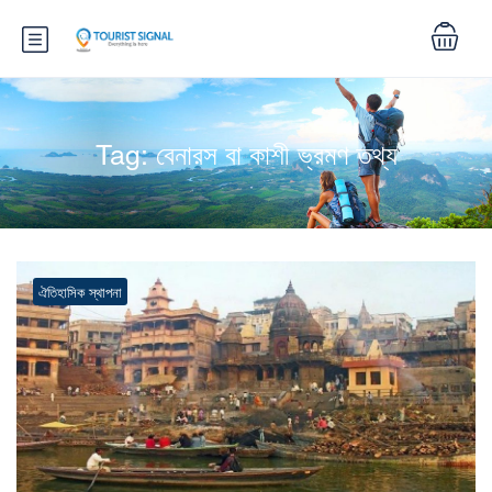
Tag:
বেনারস বা কাশী ভ্রমণ তথ্য
ঐতিহাসিক স্থাপনা