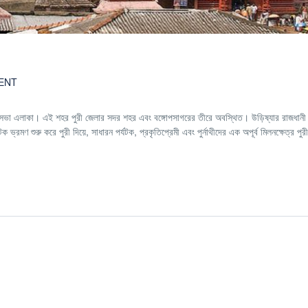
ENT
রসভা এলাকা। এই শহর পুরী জেলার সদর শহর এবং বঙ্গোপসাগরের তীরে অবস্থিত। উড়িষ্যার রাজধানী 
রমণ শুরু করে পুরী দিয়ে, সাধারন পর্যটক, প্রকৃতিপ্রেমী এবং পুর্নাথীদের এক অপূর্ব মিলনক্ষেত্র পুরী