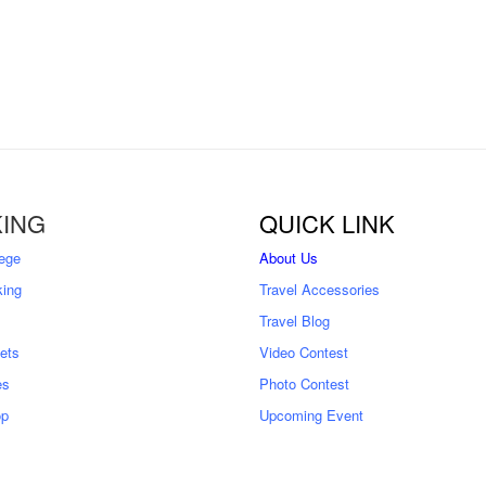
ING
QUICK LINK
ege
About Us
king
Travel Accessories
Travel Blog
kets
Video Contest
es
Photo Contest
op
Upcoming Event