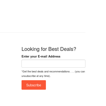
n
n
a
t
l
p
p
r
r
i
i
c
c
e
e
i
w
s
a
:
Looking for Best Deals?
s
৳
:
Enter your E-mail Address
৳
1
5
1
,
*Get the best deals and recommendations . . . (you can
8
2
unsubscribe at any time).
,
5
0
0
0
0