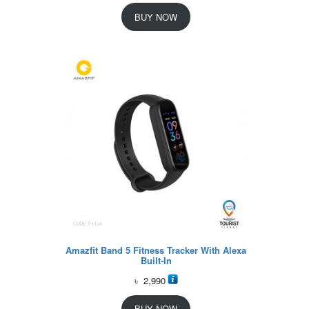
BUY NOW
Amazfit Band 5 Fitness Tracker With Alexa
Built-In
৳
2,990
BUY NOW