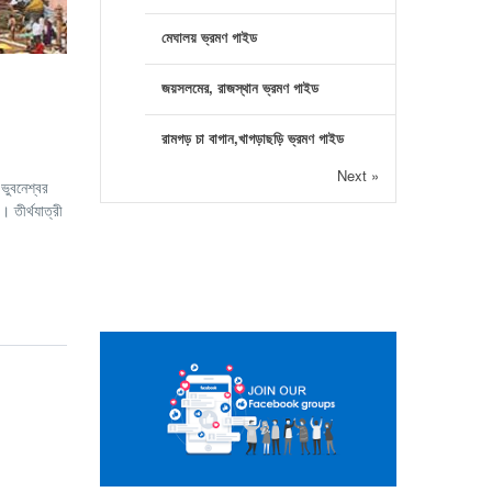
মেঘালয় ভ্রমণ গাইড
জয়সলমের, রাজস্থান ভ্রমণ গাইড
রামগড় চা বাগান,খাগড়াছড়ি ভ্রমণ গাইড
Next »
ভুবনেশ্বর
। তীর্থযাত্রী