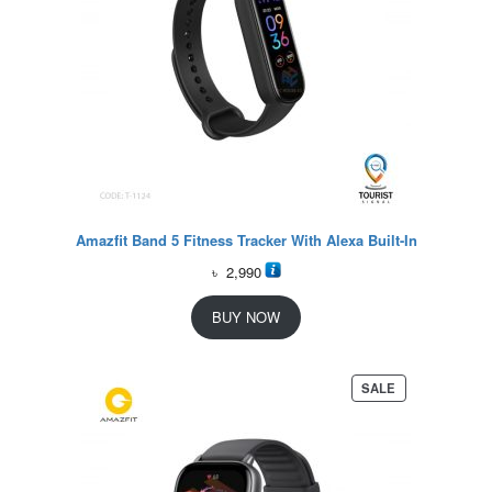
Amazfit Band 5 Fitness Tracker With Alexa Built-In
৳
2,990
BUY NOW
P
SALE
R
O
D
U
C