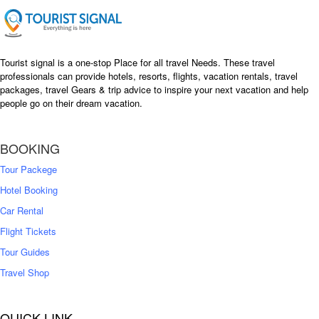
e
i
w
s
a
:
s
৳
Tourist signal is a one-stop Place for all travel Needs. These travel
:
professionals can provide hotels, resorts, flights, vacation rentals, travel
৳
packages, travel Gears & trip advice to inspire your next vacation and help
1
people go on their dream vacation.
5
1
,
8
2
BOOKING
,
5
0
0
Tour Packege
0
0
Hotel Booking
Car Rental
Flight Tickets
Tour Guides
Travel Shop
QUICK LINK