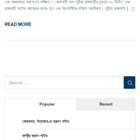
এবং নজরকাড়া স্থাপত্যে সজ্জিত।। রাজশাহী হতে পুঠিয়া রাজবাড়ীর দূরত্ব ৩০ কিমি। এবং
রাজশাহী নাটোর মহাসড়ক মাত্র হতে এক কিলোমিটার দক্ষিনে অবস্থিত। পুঠিয়া রাজবাড়ি […]
READ MORE
Popular
Recent
কেদারনাথ, উত্তরাখণ্ড ভ্রমণ গাইড
কাশ্মীর ভ্রমণ গাইড