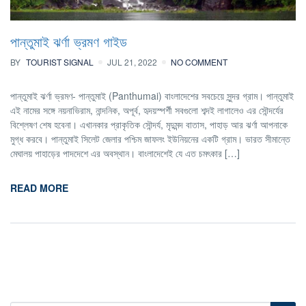
পান্তুমাই ঝর্ণা ভ্রমণ গাইড
BY
TOURIST SIGNAL
JUL 21, 2022
NO COMMENT
পান্তুমাই ঝর্ণা ভ্রমণ- পান্তুমাই (Panthumai) বাংলাদেশের সবচেয়ে সুন্দর গ্রাম। পান্তুমাই
এই নামের সঙ্গে নয়নাভিরাম, নান্দনিক, অপূর্ব, হৃদয়স্পর্শী সবগুলো শব্দই লাগালেও এর সৌন্দর্যের
বিশ্লেষণ শেষ হবেনা। এখানকার প্রাকৃতিক সৌন্দর্য, মৃদুমন্দ বাতাস, পাহাড় আর ঝর্ণা আপনাকে
মুগ্ধ করবে। পান্তুমাই সিলেট জেলার পশ্চিম জাফলং ইউনিয়নের একটি গ্রাম। ভারত সীমান্তে
মেঘালয় পাহাড়ের পাদদেশে এর অবস্থান। বাংলাদেশেই যে এত চমৎকার […]
READ MORE