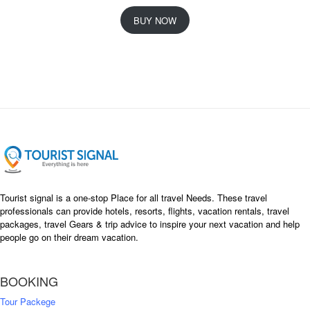
r
u
i
r
BUY NOW
g
r
i
e
n
n
a
t
l
p
p
r
r
i
i
c
c
e
e
i
w
s
a
:
s
৳
Tourist signal is a one-stop Place for all travel Needs. These travel
:
professionals can provide hotels, resorts, flights, vacation rentals, travel
৳
packages, travel Gears & trip advice to inspire your next vacation and help
1
people go on their dream vacation.
5
1
,
8
2
BOOKING
,
5
0
0
Tour Packege
0