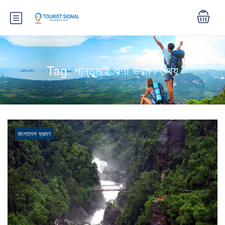
Tag:
পান্তুমাই ঝর্ণা ভ্রমণ তথ্য
বাংলাদেশ ভ্রমণ