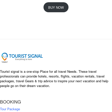
r
u
i
r
BUY NOW
g
r
i
e
n
n
a
t
l
p
p
r
r
i
i
c
c
e
e
i
w
s
a
:
s
৳
Tourist signal is a one-stop Place for all travel Needs. These travel
:
professionals can provide hotels, resorts, flights, vacation rentals, travel
৳
packages, travel Gears & trip advice to inspire your next vacation and help
1
people go on their dream vacation.
5
1
,
8
2
BOOKING
,
5
0
0
Tour Packege
0