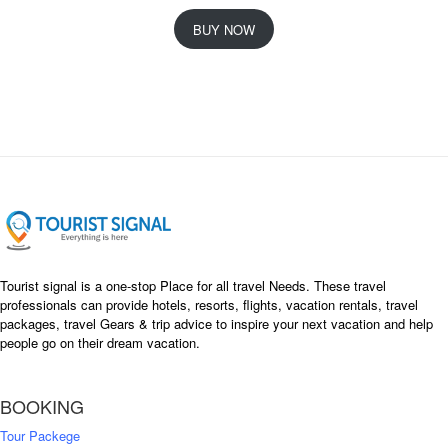
r
u
i
r
BUY NOW
g
r
i
e
n
n
a
t
l
p
p
r
r
i
i
c
c
e
e
i
w
s
a
:
s
৳
Tourist signal is a one-stop Place for all travel Needs. These travel
:
professionals can provide hotels, resorts, flights, vacation rentals, travel
৳
packages, travel Gears & trip advice to inspire your next vacation and help
1
people go on their dream vacation.
5
1
,
8
2
BOOKING
,
5
0
0
Tour Packege
0