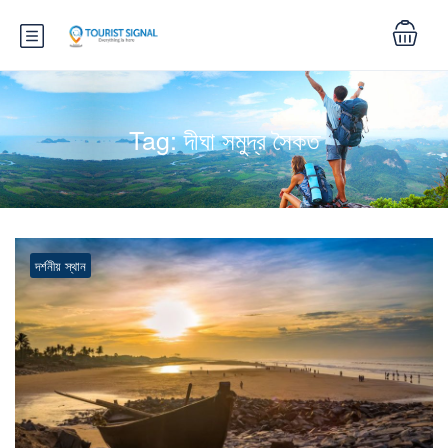
Tag:
দীঘা সমুদ্র সৈকত
দর্শনীয় স্থান