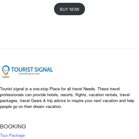
r
u
i
r
BUY NOW
g
r
i
e
n
n
a
t
l
p
p
r
r
i
i
c
c
e
e
i
w
s
a
:
s
৳
Tourist signal is a one-stop Place for all travel Needs. These travel
:
professionals can provide hotels, resorts, flights, vacation rentals, travel
৳
packages, travel Gears & trip advice to inspire your next vacation and help
1
people go on their dream vacation.
5
1
,
8
2
BOOKING
,
5
0
0
Tour Packege
0