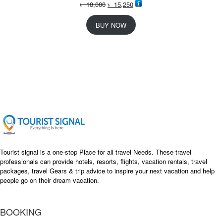
O
C
৳
18,000
৳
15,250
r
u
i
r
BUY NOW
g
r
i
e
n
n
a
t
l
p
p
r
r
i
i
c
c
e
e
i
w
s
a
:
s
৳
Tourist signal is a one-stop Place for all travel Needs. These travel
:
professionals can provide hotels, resorts, flights, vacation rentals, travel
৳
packages, travel Gears & trip advice to inspire your next vacation and help
1
people go on their dream vacation.
5
1
,
8
2
BOOKING
,
5
0
0