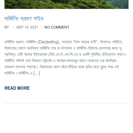
দার্জিলিং ভ্রমণ গাইড
BY
SEP 14, 2021
NO COMMENT
দার্জিলিং ভ্রমণ- দার্জিলিং (Darjeeling), সস্নেহে “শৈল শহরের রাণী”- হিসাবেও পরিচিত,
হিমালয়ের কোলে অবস্থিত দার্জিলিং তার চা-উৎপাদন ও দার্জিলিং-হিমালয় রেলপথের জন্য সু-
প্রসিদ্ধ; যেটি আবার ইউনেস্কো (ইউ.এন.ই.এস.সি.ও)-র একটি পৃথিবীর ঐতিহ্যগত স্থান।
দার্জিলিং সর্বদাই তার নিদারুণ সৌন্দর্য্য ও মনোরম জলবায়ুর কারণে ভারতের এক জনপ্রিয়
অবকাশ-যাপনের গন্তব্য। হিমালয়ের কোল ঘেঁষে দাঁড়িয়ে থাকা ছবির মতো সুন্দর শহর এই
দার্জিলিং। দার্জিলিং-এ […]
READ MORE