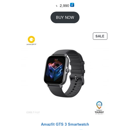
৳
2,990
BUY NOW
P
SALE
R
O
D
U
C
T
O
N
S
A
L
E
Amazfit GTS 3 Smartwatch