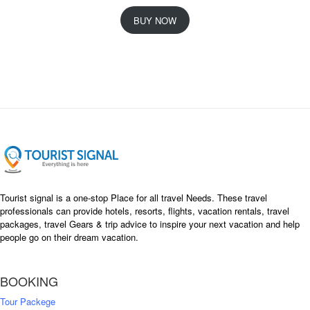
r
u
i
r
BUY NOW
g
r
i
e
n
n
a
t
l
p
p
r
r
i
i
c
c
e
e
i
w
s
a
:
s
৳
Tourist signal is a one-stop Place for all travel Needs. These travel
:
professionals can provide hotels, resorts, flights, vacation rentals, travel
৳
packages, travel Gears & trip advice to inspire your next vacation and help
1
people go on their dream vacation.
5
1
,
8
2
BOOKING
,
5
0
0
Tour Packege
0