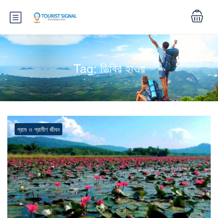
Tag:
ডিবির হাওর
গ্রাম ও গ্রামীণ জীবন