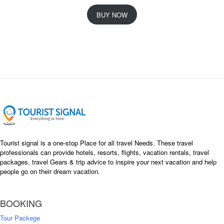
r
u
i
r
BUY NOW
g
r
i
e
n
n
a
t
l
p
p
r
r
i
i
c
c
e
e
i
w
s
a
:
s
৳
Tourist signal is a one-stop Place for all travel Needs. These travel
:
professionals can provide hotels, resorts, flights, vacation rentals, travel
৳
packages, travel Gears & trip advice to inspire your next vacation and help
1
people go on their dream vacation.
5
1
,
8
2
BOOKING
,
5
0
0
Tour Packege
0