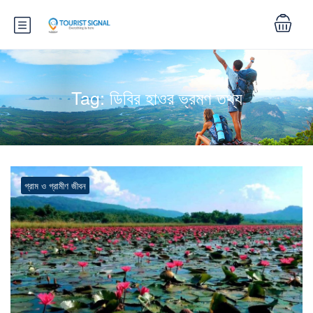
Tag:
ডিবির হাওর ভ্রমণ তথ্য
গ্রাম ও গ্রামীণ জীবন