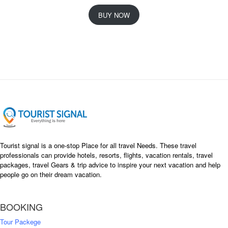
r
u
i
r
BUY NOW
g
r
i
e
n
n
a
t
l
p
p
r
r
i
i
c
c
e
e
i
w
s
a
:
s
৳
Tourist signal is a one-stop Place for all travel Needs. These travel
:
professionals can provide hotels, resorts, flights, vacation rentals, travel
৳
packages, travel Gears & trip advice to inspire your next vacation and help
1
people go on their dream vacation.
5
1
,
8
2
BOOKING
,
5
0
0
Tour Packege
0