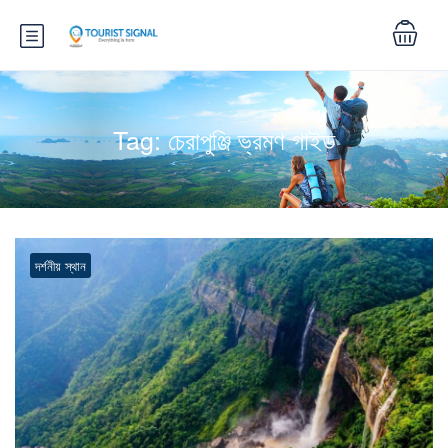
Tag:
চেরাপুঞ্জি ভ্রমণ গাইড
দর্শনীয় স্থান