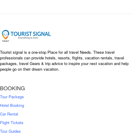
l
p
p
r
r
i
i
c
c
e
e
i
w
s
a
:
s
৳
Tourist signal is a one-stop Place for all travel Needs. These travel
:
professionals can provide hotels, resorts, flights, vacation rentals, travel
৳
packages, travel Gears & trip advice to inspire your next vacation and help
1
people go on their dream vacation.
5
1
,
8
2
BOOKING
,
5
0
0
Tour Packege
0
0
Hotel Booking
Car Rental
Flight Tickets
Tour Guides