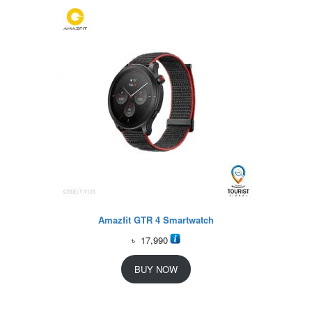
Amazfit GTR 4 Smartwatch
৳
17,990
BUY NOW