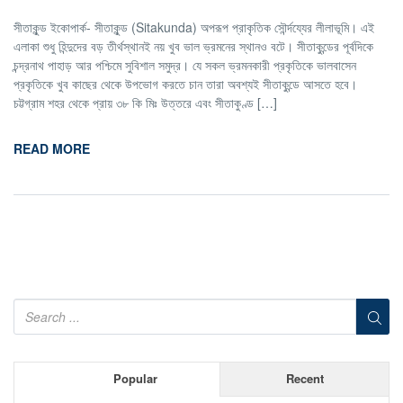
সীতাকুন্ড ইকোপার্ক- সীতাকুন্ড (Sitakunda) অপরূপ প্রাকৃতিক সৌর্ন্দয্যের লীলাভূমি। এই
এলাকা শুধু হিন্দুদের বড় তীর্থস্থানই নয় খুব ভাল ভ্রমনের স্থানও বটে। সীতাকুন্ডের পূর্বদিকে
চন্দ্রনাথ পাহাড় আর পশ্চিমে সুবিশাল সমুদ্র। যে সকল ভ্রমনকারী প্রকৃতিকে ভালবাসেন
প্রকৃতিকে খুব কাছের থেকে উপভোগ করতে চান তারা অবশ্যই সীতাকুন্ডে আসতে হবে।
চট্টগ্রাম শহর থেকে প্রায় ৩৮ কি মিঃ উত্তরে এবং সীতাকুণ্ড […]
READ MORE
Popular
Recent