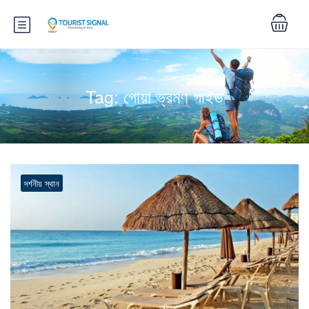
Tag:
গোয়া ভ্রমণ গাইড
দর্শনীয় স্থান