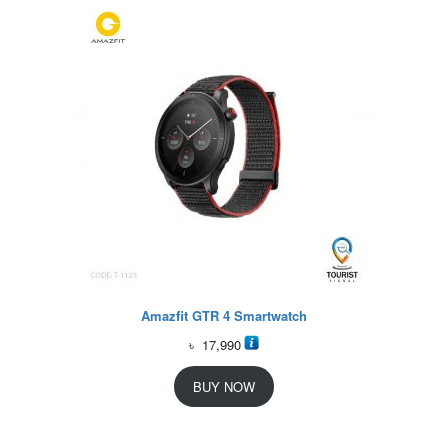
Amazfit GTR 4 Smartwatch
৳
17,990
BUY NOW