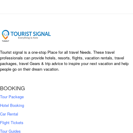
l
p
p
r
r
i
i
c
c
e
e
i
w
s
a
:
s
৳
Tourist signal is a one-stop Place for all travel Needs. These travel
:
professionals can provide hotels, resorts, flights, vacation rentals, travel
৳
packages, travel Gears & trip advice to inspire your next vacation and help
1
people go on their dream vacation.
5
1
,
8
2
BOOKING
,
5
0
0
Tour Packege
0
0
Hotel Booking
Car Rental
Flight Tickets
Tour Guides