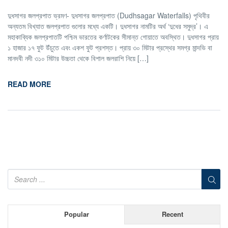
দুধসাগর জলপ্রপাত ভ্রমণ- দুধসাগর জলপ্রপাত (Dudhsagar Waterfalls) পৃথিবীর
অন্যতম বিখ্যাত জলপ্রপাত গুলোর মধ্যে একটি। দুধসাগর নামটির অর্থ ‘দুধের সমুদ্র’। এ
মহাকাব্যিক জলপ্রপাতটি পশ্চিম ভারতের কর্ণাটকের সীমান্ত গোয়াতে অবস্থিত। দুধসাগর প্রায়
১ হাজার ১৭ ফুট উঁচুতে এবং একশ ফুট প্রশস্ত। প্রায় ৩০ মিটার প্রস্থের সমগ্র মান্দভি বা
মানদবী নদী ৩১০ মিটার উচ্চতা থেকে বিশাল জলরাশি নিয়ে […]
READ MORE
Popular
Recent