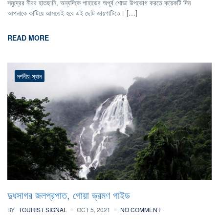
সমুদ্রের নীরব হাতছানি, অন্যদিকে পাহাড়ের অপূর্ব শোভা উপভোগ করতে কয়েকটি দিন
আপনাকে কাটিয়ে আসতেই হবে এই ছোট জায়গাটিতে। […]
READ MORE
দর্শনীয় স্থান
দুধসাগর জলপ্রপাত, গোয়া ভ্রমণ গাইড
BY
TOURIST SIGNAL
OCT 5, 2021
NO COMMENT