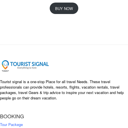
r
u
i
r
BUY NOW
g
r
i
e
n
n
a
t
l
p
p
r
r
i
i
c
c
e
e
i
w
s
a
:
s
৳
Tourist signal is a one-stop Place for all travel Needs. These travel
:
professionals can provide hotels, resorts, flights, vacation rentals, travel
৳
packages, travel Gears & trip advice to inspire your next vacation and help
1
people go on their dream vacation.
5
1
,
8
2
BOOKING
,
5
0
0
Tour Packege
0