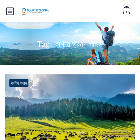
Tag:
কাশ্মীর ভ্রমণ গাইড
দর্শনীয় স্থান