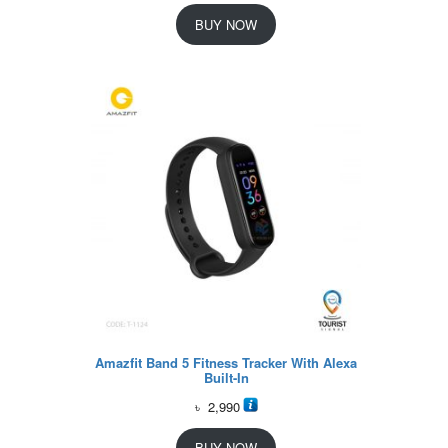
BUY NOW
Amazfit Band 5 Fitness Tracker With Alexa
Built-In
৳
2,990
BUY NOW