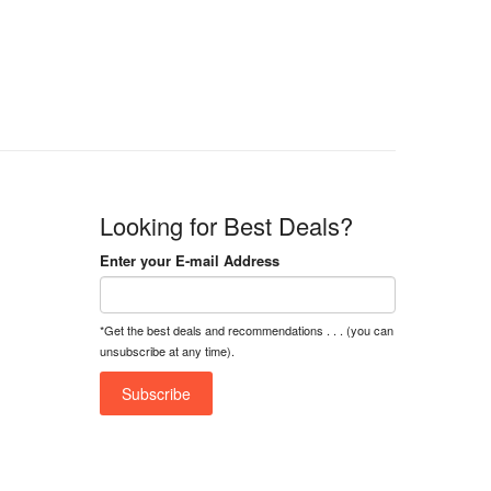
n
n
a
t
l
p
p
r
r
i
i
c
c
e
e
i
w
s
a
:
Looking for Best Deals?
s
৳
:
Enter your E-mail Address
৳
1
5
1
,
*Get the best deals and recommendations . . . (you can
8
2
unsubscribe at any time).
,
5
0
0
0
0