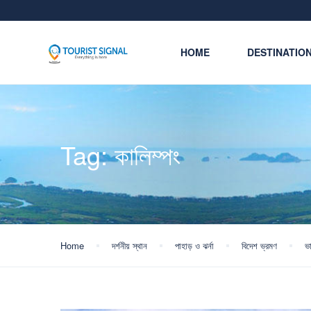
HOME
DESTINATIO
Tag:
কালিম্পং
Home
দর্শনীয় স্থান
পাহাড় ও ঝর্না
বিদেশ ভ্রমণ
ভ