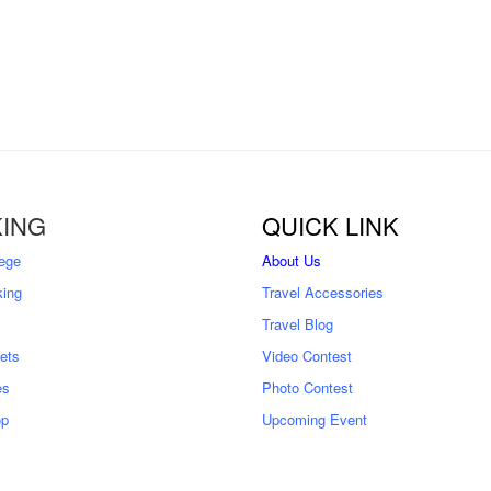
ING
QUICK LINK
ege
About Us
king
Travel Accessories
Travel Blog
kets
Video Contest
es
Photo Contest
op
Upcoming Event