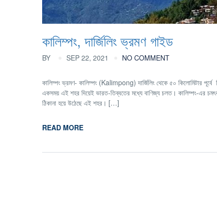
কালিম্পং, দার্জিলিং ভ্রমণ গাইড
BY
SEP 22, 2021
NO COMMENT
কালিম্পং ভ্রমণ- কালিম্পং (Kalimpong) দার্জিলিং থেকে ৫০ কিলোমিটার পূর্বে হি
একসময় এই শহর দিয়েই ভারত-তিব্বতের মধ্যে বাণিজ্য চলত। কালিম্পং-এর চমৎকা
ঠিকানা হয়ে উঠেছে এই শহর। […]
READ MORE