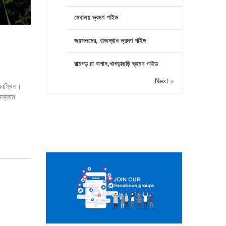
মেঘালয় ভ্রমণ গাইড
জয়সলমের, রাজস্থান ভ্রমণ গাইড
রামগড় চা বাগান,খাগড়াছড়ি ভ্রমণ গাইড
Next »
 অবস্থিত।
অন্যতম