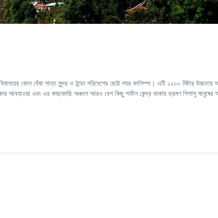
মালয়ের কোল ঘেঁষা শান্ত সুন্দর ও ঠান্ডা পরিবেশের ছোট্ট শহর কালিম্পং। এটি ১২০০ মিটার উচ্চতায়
র আবহাওয়া এবং এর কাছাকাছি অঞ্চলে আরও বেশ কিছু পর্যটন কেন্দ্র থাকায় ভ্রমণ পিপাসু মানুষের 