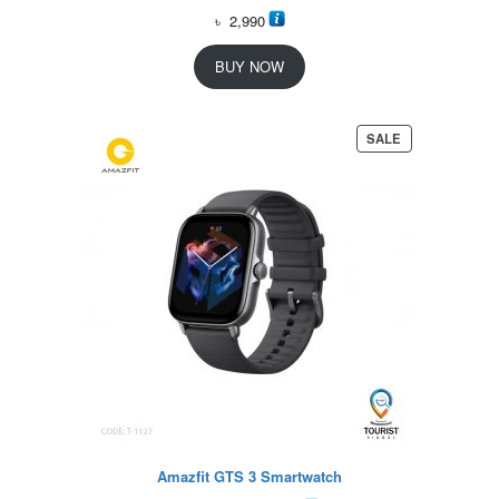
৳
2,990
BUY NOW
P
SALE
R
O
D
U
C
T
O
N
S
A
L
E
Amazfit GTS 3 Smartwatch