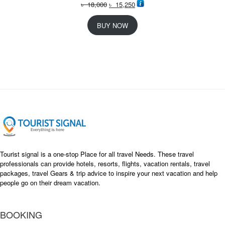
O
C
৳
18,000
৳
15,250
r
u
i
r
BUY NOW
g
r
i
e
n
n
a
t
l
p
p
r
r
i
i
c
c
e
e
i
w
s
a
:
s
৳
Tourist signal is a one-stop Place for all travel Needs. These travel
:
professionals can provide hotels, resorts, flights, vacation rentals, travel
৳
packages, travel Gears & trip advice to inspire your next vacation and help
1
people go on their dream vacation.
5
1
,
8
2
BOOKING
,
5
0
0