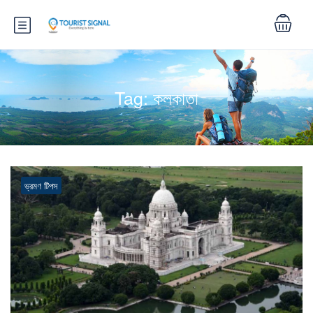
Tag:
কলকাতা
ভ্রমণ টিপস